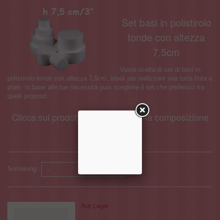
Set basi in polistirolo
tonde con altezza
7,5cm
Vasta scelta di set di basi in
polistirolo tonde con altezza 7,5cm, ideali per realizzare una torta finta a
piani. In base alle tue necessità puoi scegliere il set che preferisci tra
quelli proposti.
Clicca sul prodotto per conoscere la composizione
del set!
Sortierung
--
Auf Lager