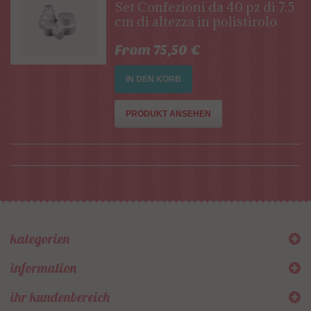
Set Confezioni da 40 pz di 7.5
cm di altezza in polistirolo
From 75,50 €
IN DEN KORB
PRODUKT ANSEHEN
kategorien
information
ihr kundenbereich