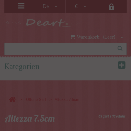
De
€
Warenkorb:
(Leer)
Kategorien
>
>
Offerte SET
Altezza 7.5cm
Altezza 7.5cm
Es gibt 1 Produkt.