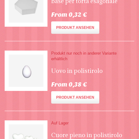
Base per torta esagonale
From 0,32 €
PRODUKT ANSEHEN
Produkt nur noch in anderer Variante
erhältlich
Uovo in polistirolo
From 0,38 €
PRODUKT ANSEHEN
Auf Lager
Cuore pieno in polistirolo