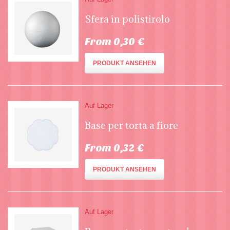
Sfera in polistirolo
From 0,30 €
PRODUKT ANSEHEN
Auf Lager
Base per torta a fiore
From 0,32 €
PRODUKT ANSEHEN
Auf Lager