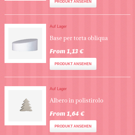
PRODUKT ANSEHEN
Auf Lager
Base per torta obliqua
From 1,13 €
PRODUKT ANSEHEN
Auf Lager
Albero in polistirolo
From 1,64 €
PRODUKT ANSEHEN