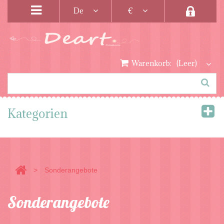
De
€
Warenkorb:
(Leer)
Kategorien
>
Sonderangebote
Sonderangebote