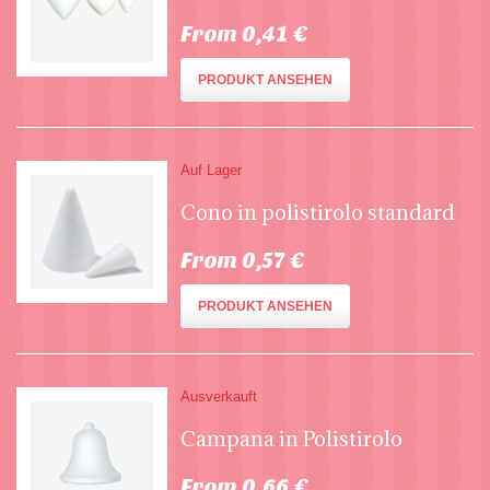
From 0,41 €
PRODUKT ANSEHEN
Auf Lager
Cono in polistirolo standard
From 0,57 €
PRODUKT ANSEHEN
Ausverkauft
Campana in Polistirolo
From 0,66 €