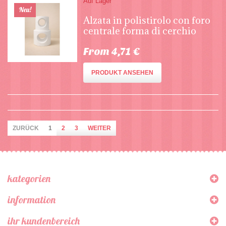
Auf Lager
Neu!
Alzata in polistirolo con foro
centrale forma di cerchio
From 4,71 €
PRODUKT ANSEHEN
ZURÜCK
1
2
3
WEITER
kategorien
information
ihr kundenbereich