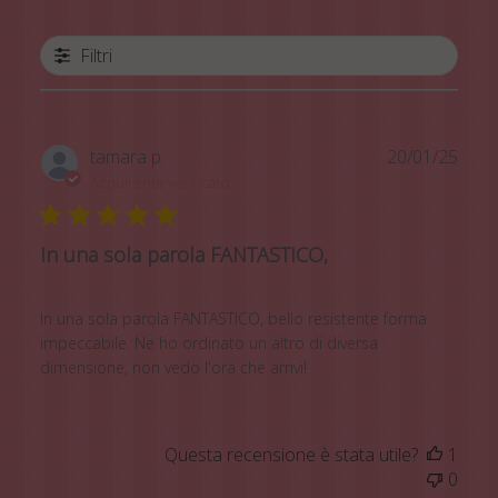
Filtri
Data
tamara p.
20/01/25
di
Acquirente verificato
pubb
In una sola parola FANTASTICO,
In una sola parola FANTASTICO, bello resistente forma
impeccabile. Ne ho ordinato un altro di diversa
dimensione, non vedo l'ora che arrivi!
Questa recensione è stata utile?
1
0