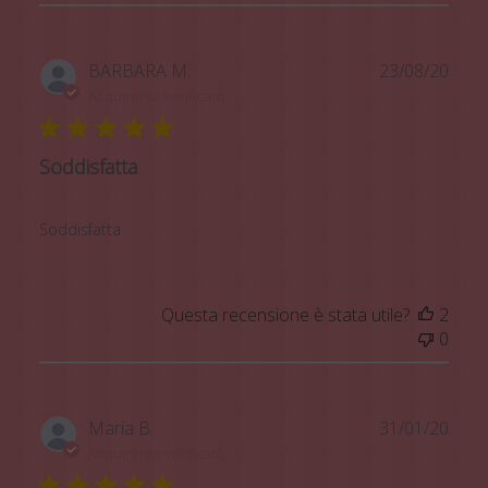
Data
BARBARA M.
23/08/20
di
Acquirente verificato
pubb
Soddisfatta
Soddisfatta
Questa recensione è stata utile?
2
0
Data
Maria B.
31/01/20
di
Acquirente verificato
pubb