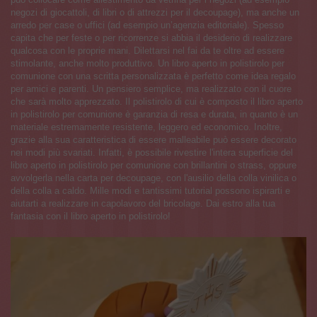
negozi di giocattoli, di libri o di attrezzi per il decoupage), ma anche un
arredo per case o uffici (ad esempio un’agenzia editoriale). Spesso
capita che per feste o per ricorrenze si abbia il desiderio di realizzare
qualcosa con le proprie mani. Dilettarsi nel fai da te oltre ad essere
stimolante, anche molto produttivo. Un libro aperto in polistirolo per
comunione con una scritta personalizzata è perfetto come idea regalo
per amici e parenti. Un pensiero semplice, ma realizzato con il cuore
che sarà molto apprezzato. Il polistirolo di cui è composto il libro aperto
in polistirolo per comunione è garanzia di resa e durata, in quanto è un
materiale estremamente resistente, leggero ed economico. Inoltre,
grazie alla sua caratteristica di essere malleabile può essere decorato
nei modi più svariati. Infatti, è possibile rivestire l'intera superficie del
libro aperto in polistirolo per comunione con brillantini o strass, oppure
avvolgerla nella carta per decoupage, con l'ausilio della colla vinilica o
della colla a caldo. Mille modi e tantissimi tutorial possono ispirarti e
aiutarti a realizzare in capolavoro del bricolage. Dai estro alla tua
fantasia con il libro aperto in polistirolo!