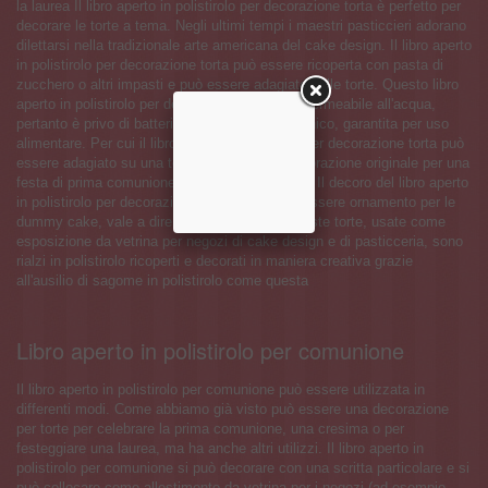
la laurea Il libro aperto in polistirolo per decorazione torta è perfetto per
decorare le torte a tema. Negli ultimi tempi i maestri pasticcieri adorano
dilettarsi nella tradizionale arte americana del cake design. Il libro aperto
in polistirolo per decorazione torta può essere ricoperta con pasta di
zucchero o altri impasti e può essere adagiato sulle torte. Questo libro
aperto in polistirolo per decorazione torta è impermeabile all'acqua,
pertanto è privo di batteri e assolutamente igienico, garantita per uso
alimentare. Per cui il libro aperto in polistirolo per decorazione torta può
essere adagiato su una torta a piani come decorazione originale per una
festa di prima comunione o una festa di laurea. Il decoro del libro aperto
in polistirolo per decorazione torta può anche essere ornamento per le
dummy cake, vale a dire per le torte finte. Queste torte, usate come
esposizione da vetrina per negozi di cake design e di pasticceria, sono
rialzi in polistirolo ricoperti e decorati in maniera creativa grazie
all'ausilio di sagome in polistirolo come questa
Libro aperto in polistirolo per comunione
Il libro aperto in polistirolo per comunione può essere utilizzata in
differenti modi. Come abbiamo già visto può essere una decorazione
per torte per celebrare la prima comunione, una cresima o per
festeggiare una laurea, ma ha anche altri utilizzi. Il libro aperto in
polistirolo per comunione si può decorare con una scritta particolare e si
può collocare come allestimento da vetrina per i negozi (ad esempio