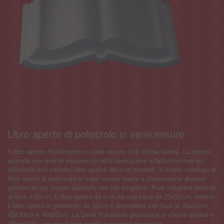
Libro aperto di polistirolo in varie misure
Il libro aperto di polistirolo in varie misure è di ottima fattura. La nostra
azienda con anni di esperienza nella lavorazione e fabbricazione del
polistirolo può vantare l'alta qualità dei suoi prodotti. Il nostro catalogo di
libro aperto di polistirolo in varie misure mette a disposizione diverse
grandezze per meglio adattarle alle tue esigenze. Puoi scegliere altezze
di 6cm e 10cm. Il libro aperto da 6cm ha una base da 20x15cm, mentre
il libro aperto in polistirolo da 10cm è disponibile con basi di 30x33cm,
40x30cm e 49x32cm. La Deart Polistirolo garantisce al cliente qualità e
affidabilità, con spedizioni rapide e in piena sicurezza.