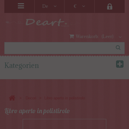
De
€
Warenkorb:
(Leer)
Kategorien
>
>
Decori
Libro aperto in polistirolo
Libro aperto in polistirolo