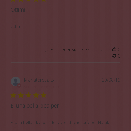
Ottimi
Ottimi
Questa recensione è stata utile?
0
0
Data
Mariateresa B.
20/08/19
di
Acquirente verificato
pubb
E' una bella idea per
E' una bella idea per dei lavoretti che farò per Natale