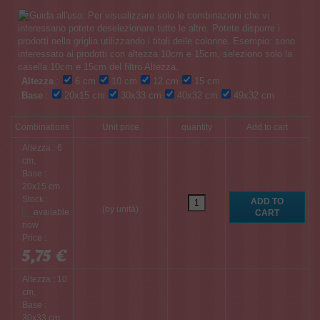
Altezza
:
6 cm
10 cm
12 cm
15 cm
Base
:
20x15 cm
30x33 cm
40x32 cm
49x32 cm
Combinations
Unit price
quantity
Add to cart
Altezza : 6
cm,
Base :
20x15 cm
Stock :
(by unità)
Price :
5,75 €
Altezza : 10
cm,
Base :
30x33 cm