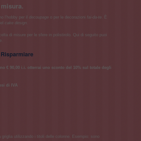
a misura.
no l’hobby per il
decoupage
o per le decorazioni
fai-da-te
. È
del
cake design
.
ta di misure per le sfere in polistirolo. Qui di seguito puoi
e.
Risparmiare
eno € 90,00 i.i. otterrai uno sconto del 10% sul totale degli
esi di IVA