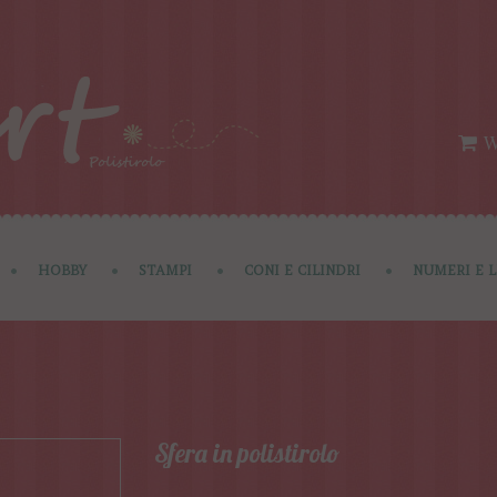
W
HOBBY
STAMPI
CONI E CILINDRI
NUMERI E 
Sfera in polistirolo