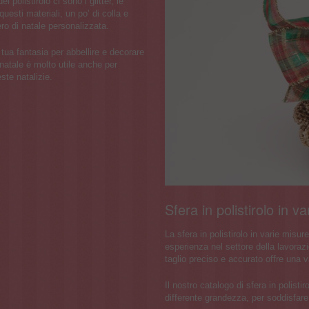
l polistirolo ci sono i glitter, le
questi materiali, un po’ di colla e
bero di natale personalizzata.
a tua fantasia per abbellire e decorare
i natale è molto utile anche per
ste natalizie.
Sfera in polistirolo in v
La sfera in polistirolo in varie misur
esperienza nel settore della lavorazi
taglio preciso e accurato offre una v
Il nostro catalogo di sfera in polistir
differente grandezza, per soddisfare