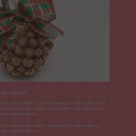
arie misure
e è di ottima fattura. La nostra azienda con alle spalle anni di
one del polistirolo e sofisticate macchine a filo caldo per un
asta scelta di misure.
olo in varie misure, infatti, ti permette di scegliere sfere di
 ogni tipo di esigenza.