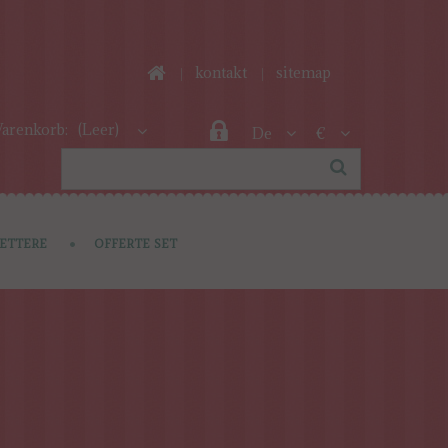
kontakt
sitemap
arenkorb:
(Leer)
De
€
LETTERE
OFFERTE SET