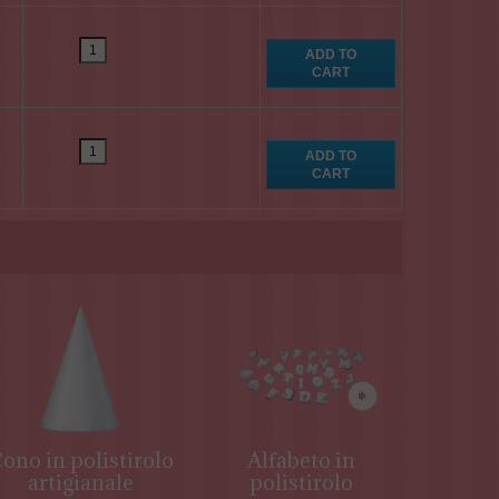
ono in polistirolo
Alfabeto in
Gi
artigianale
polistirolo
pol