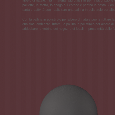
albero di natale. Tra i materiali più utilizzati per la lavorazione de
paillette, la stoffa, lo spago o il cotone e perfino la pasta. Con 
tanta creatività puoi realizzare una pallina in polistirolo per al
Con la pallina in polistirolo per albero di natale puoi sfruttare l
qualsiasi ambiente. Infatti, la pallina in polistirolo per albero d
addobbare le vetrine dei negozi o di locali in prossimità delle fe