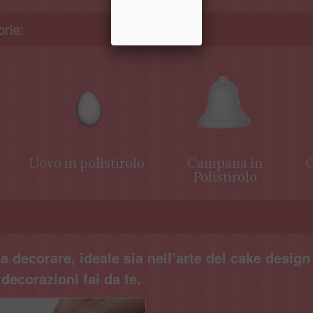
rie:
Uovo in polistirolo
Campana in
C
Polistirolo
a decorare, ideale sia nell’arte del cake design
decorazioni fai da te.