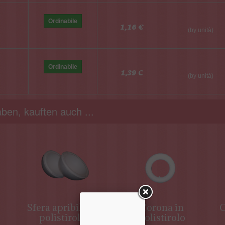
Ordinabile
1,16 €
(by unità)
Ordinabile
1,39 €
(by unità)
ben, kauften auch ...
Sfera apribile in
Corona in
C
polistirolo
polistirolo