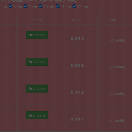
 cm
8 cm
9 cm
10 cm
11 cm
12 cm
o
Stock
Price
Unit price
Ordinabile
0,30 €
(by unità)
Ordinabile
0,36 €
(by unità)
Ordinabile
0,44 €
(by unità)
Ordinabile
0,50 €
(by unità)