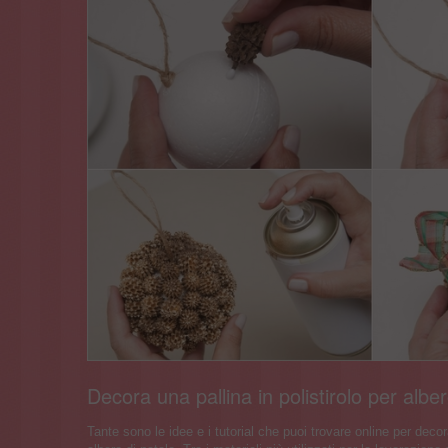
Decora una pallina in polistirolo per albe
Tante sono le idee e i tutorial che puoi trovare online per decora