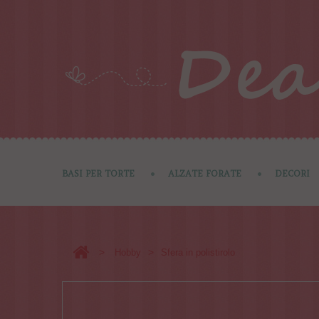
BASI PER TORTE
ALZATE FORATE
DECORI
>
>
Hobby
Sfera in polistirolo