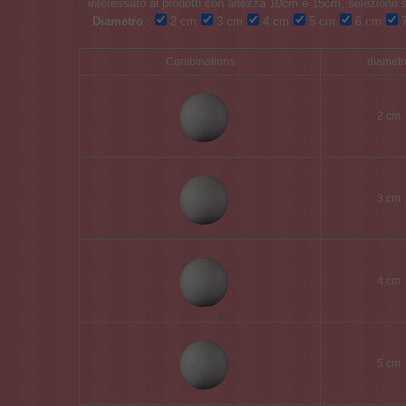
Diametro
:
2 cm
3 cm
4 cm
5 cm
6 cm
7
Combinations
diametr
2 cm
3 cm
4 cm
5 cm