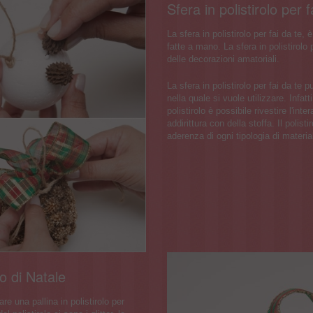
Sfera in polistirolo per f
La sfera in polistirolo per fai da te,
fatte a mano. La sfera in polistirolo 
delle decorazioni amatoriali.
La sfera in polistirolo per fai da te
nella quale si vuole utilizzare. Infat
polistirolo è possibile rivestire l'int
addirittura con della stoffa. Il polist
aderenza di ogni tipologia di materia
ro di Natale
re una pallina in polistirolo per