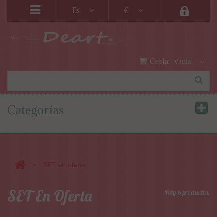
Es
€
Cesta:
vacía
Categorías
>
SET en oferta
SET En Oferta
Hay 6 productos.