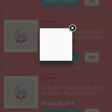
AÑADIR A LA CESTA
VER
Disponible
Lote de 40 unidades de 12,5
cm de altura, de poliestireno
Desde 61,27 €
AÑADIR A LA CESTA
VER
Disponible
Lote de 20 unidades de 15 cm
de altura, de poliestireno
Desde 61,27 €