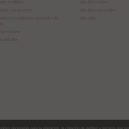
 más vendidos
mis direcciones
tacte con nosotros
mis datos personales
minos y condiciones generales de
mis vales
ta
énes somos
a del sitio
s necesarias para la operación, la creación de perfiles y terceros que nos 