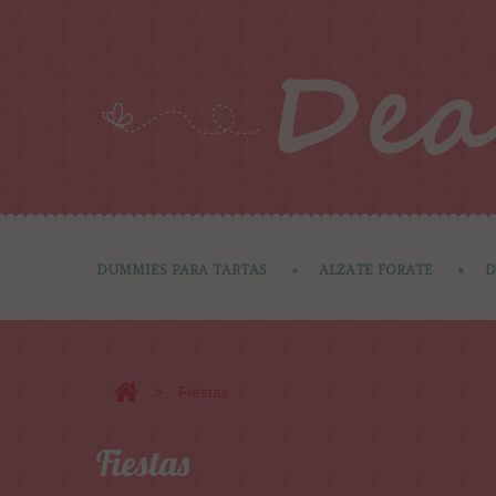
DUMMIES PARA TARTAS
ALZATE FORATE
D
>
Fiestas
Fiestas