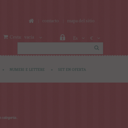
contacto
mapa del sitio
Cesta:
vacía
Es
€
NUMERI E LETTERE
SET EN OFERTA
a categoría.