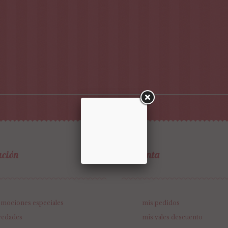
ación
mi cuenta
mociones especiales
mis pedidos
vedades
mis vales descuento