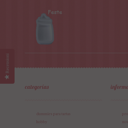
Recensioni
categorías
inform
dummies para tartas
pro
hobby
no