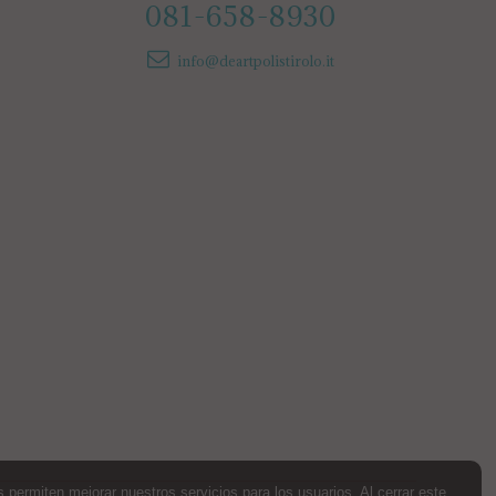
081-658-8930
info@deartpolistirolo.it
permiten mejorar nuestros servicios para los usuarios. Al cerrar este