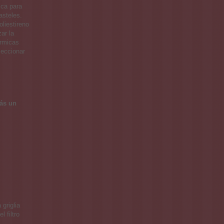
ica para
asteles.
oliestireno
ar la
érmicas
leccionar
rás un