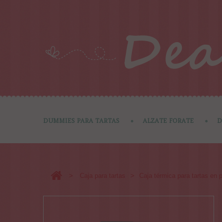
DUMMIES PARA TARTAS
ALZATE FORATE
D
>
>
Caja para tartas
Caja térmica para tartas en p