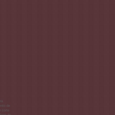
ra
ento de
n corte
álogo de