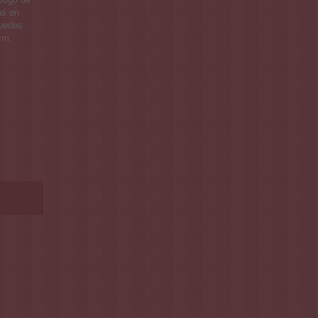
as en
Puedes
cm.