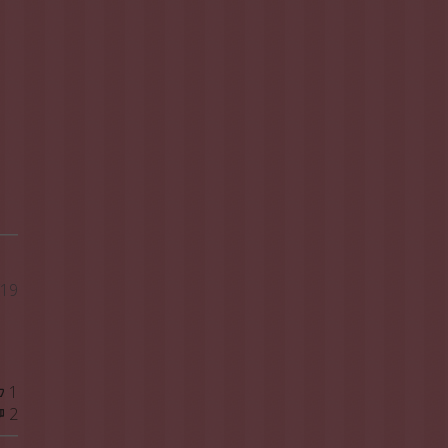
Data
/19
di
pubblicazione
1
2