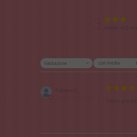
3
Basato su 2 rec
con media
Valutazione
Tutte le valutazioni
Fabiano C.
Acquirente verificato
Ottimo prodot