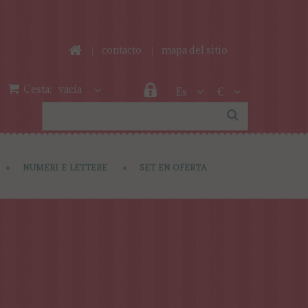
contacto
mapa del sitio
Cesta:
vacía
Es
€
NUMERI E LETTERE
SET EN OFERTA