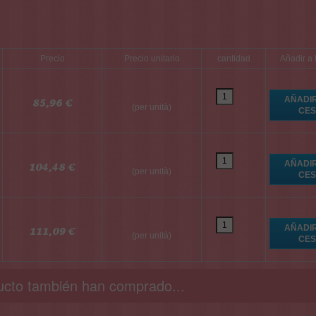
Precio
Precio unitario
cantidad
Añadir a 
85,96 €
(per unità)
104,48 €
(per unità)
111,09 €
(per unità)
ucto también han comprado...