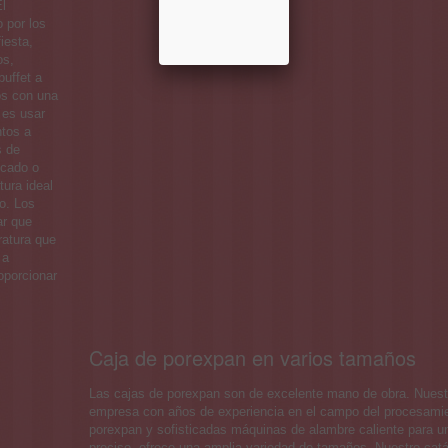
El
o por los
iesta,
os,
buffet a
os con una
 es usar
ntos a
s de
scado o
ura ideal
ro. Los
ar que
ratura que
 a
oporcionar
Caja de porexpan en varios tamaños
Las cajas de porexpan son de excelente mano de obra. Nuest
empresa con años de experiencia en el campo del procesami
porexpan y sofisticadas máquinas de alambre caliente para u
preciso, ofrece una amplia variedad de tamaños. Nuestro cat