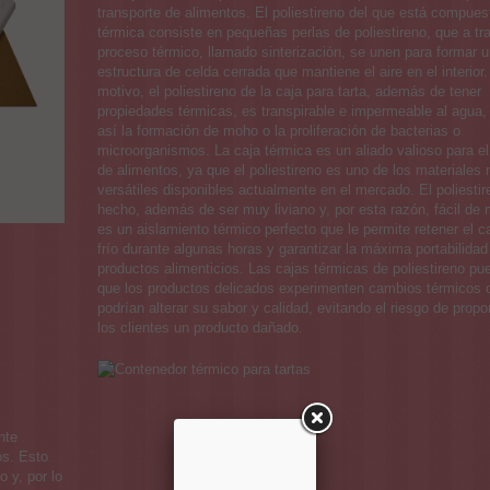
transporte de alimentos. El poliestireno del que está compuest
térmica consiste en pequeñas perlas de poliestireno, que a tr
proceso térmico, llamado sinterización, se unen para formar 
estructura de celda cerrada que mantiene el aire en el interior
motivo, el poliestireno de la caja para tarta, además de tener
propiedades térmicas, es transpirable e impermeable al agua,
así la formación de moho o la proliferación de bacterias o
microorganismos. La caja térmica es un aliado valioso para el
de alimentos, ya que el poliestireno es uno de los materiales
versátiles disponibles actualmente en el mercado. El poliestir
hecho, además de ser muy liviano y, por esta razón, fácil de 
es un aislamiento térmico perfecto que le permite retener el ca
frío durante algunas horas y garantizar la máxima portabilidad
productos alimenticios. Las cajas térmicas de poliestireno pu
que los productos delicados experimenten cambios térmicos 
podrían alterar su sabor y calidad, evitando el riesgo de propo
los clientes un producto dañado.
nte
os. Esto
o y, por lo