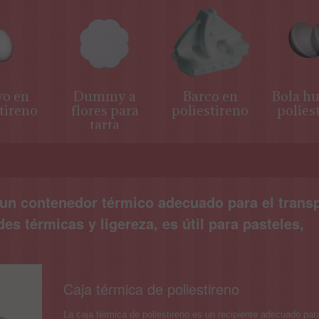
o en
Dummy a
Barco en
Bola hu
tireno
flores para
poliestireno
polies
tarta
s un contenedor térmico adecuado para el trans
s térmicas y ligereza, es útil para pasteles,
Caja térmica de poliestireno
La caja térmica de poliestireno es un recipiente adecuado para