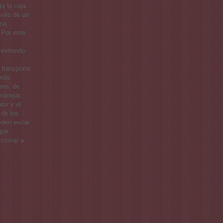
a la caja
avés de un
una
. Por este
 evitando
 transporte
 más
eno, de
manejar,
lor y el
 de los
eden evitar
que
rcionar a