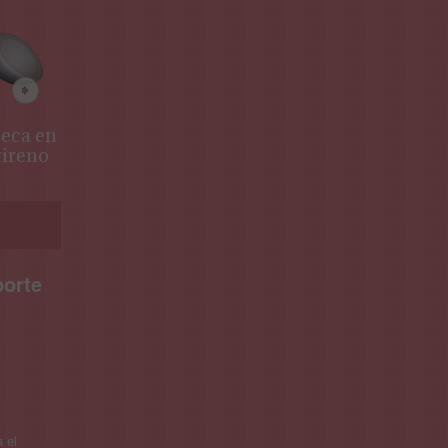
eca en
Libro abierto
tireno
en
poliestireno
porte
 el