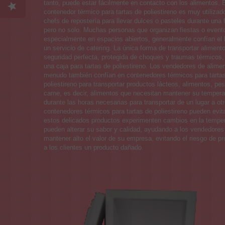
tanto, puede estar fácilmente en contacto con los alimentos. 
contenedor térmico para tartas de poliestireno es muy utilizad
chefs de repostería para llevar dulces o pasteles durante una f
pero no solo. Muchas personas que organizan fiestas o event
especialmente en espacios abiertos, generalmente confían el 
un servicio de catering. La única forma de transportar aliment
seguridad perfecta, protegida de choques y traumas térmicos,
una caja para tartas de poliestireno. Los vendedores de alime
menudo también confían en contenedores térmicos para tarta
poliestireno para transportar productos lácteos, alimentos, pe
carne, es decir, alimentos que necesitan mantener su temperat
durante las horas necesarias para transportar de un lugar a ot
contenedores térmicos para tartas de poliestireno pueden evit
estos delicados productos experimenten cambios en la tempe
pueden alterar su sabor y calidad, ayudando a los vendedores
mantener alto el valor de su empresa, evitando el riesgo de pr
a los clientes un producto dañado.