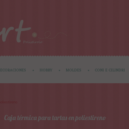
ECORACIONES
HOBBY
MOLDES
CONI E CILINDRI
oliestireno
Caja térmica para tartas en poliestireno