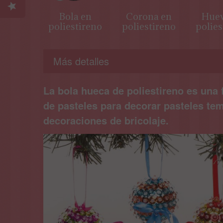
Bola en
Corona en
Huev
poliestireno
poliestireno
polies
Más detalles
La bola hueca de poliestireno es una f
de pasteles para decorar pasteles tem
decoraciones de bricolaje.