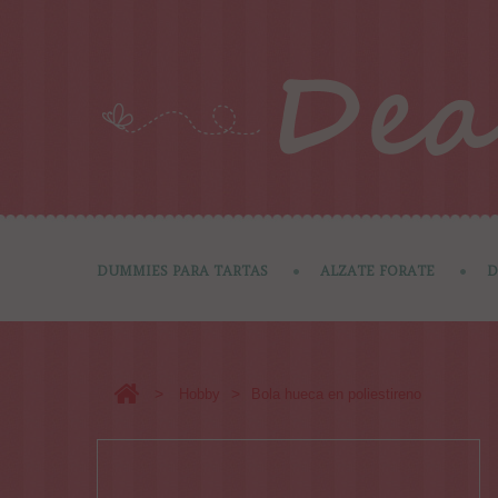
DUMMIES PARA TARTAS
ALZATE FORATE
D
>
>
Hobby
Bola hueca en poliestireno