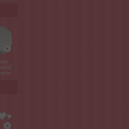
mmy
Libro abierto
onal
en
tarta
poliestireno