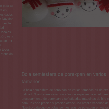
n para tu
ra en
cesidades
e Navidad,
ambiente.
dad
 locales
ión, esta
puede ser
e
r todos
 atención,
.
Bola semiesfera de porexpan en varios
tamaños
La bola semiesfera de porexpan en varios tamaños es de exc
calidad. Nuestra empresa con años de experiencia en el camp
procesamiento de porexpan y sofisticadas máquinas de hilo c
para un corte preciso y preciso ofrece una amplia variedad d
Nuestro catálogo de bolas semiesferas de porexpan en vario