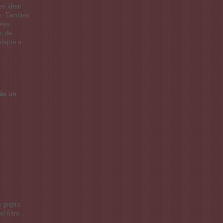
es ideal
e. También
les.
s de
adapte a
rás un