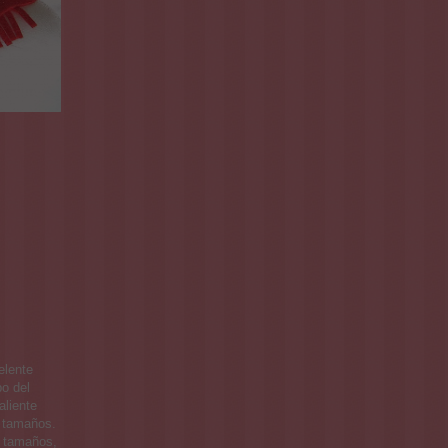
elente
o del
aliente
e tamaños.
s tamaños,