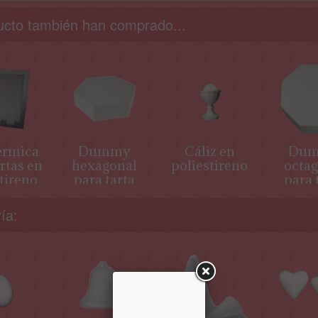
ucto también han comprado...
érmica
Dummy
Cáliz en
Du
rtas en
hexagonal
poliestireno
octag
tireno
para tarta
para 
ía: