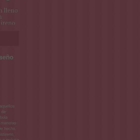
 lleno
Dummy cubo
n
en
tireno
poliestireno
para tarta
iseño
 aquellos
a de
 bola
s maneras
De hecho,
estireno,
as e incluso