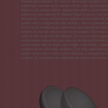
Navidad personalizada. Al crear una decoración navideña con
poliestireno, además de la satisfacción de crear una decoració
árbol con tus propias manos, puedes personalizar la semiesfe
poliestireno para adornos de Navidad según tu gusto y tus ne
decorativas. Con la semiesfera en poliestireno para adornos d
puedes usar tu imaginación para adornar y decorar cualquier 
De hecho, la semiesfera en poliestireno para adornos de Navi
también es muy útil para decorar los escaparates de tiendas o
cerca de las vacaciones de Navidad. Con un poco de imaginac
semiesfera en poliestireno para adornos de Navidad también 
una excelente idea de regalo para amigos o familiares, o pued
venderse en los mercados navideños. Son muy apreciados po
porque son hechos a mano y personalizados, y demuestran la
el afecto, la capacidad y la creatividad de quienes los hicieron