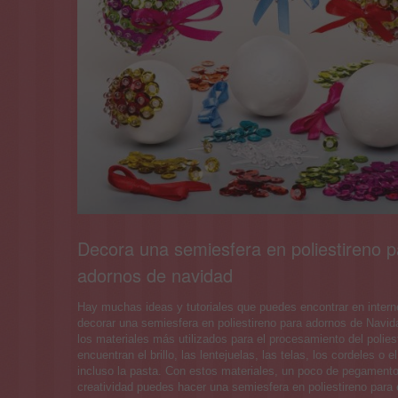
Decora una semiesfera en poliestireno p
adornos de navidad
Hay muchas ideas y tutoriales que puedes encontrar en intern
decorar una semiesfera en poliestireno para adornos de Navid
los materiales más utilizados para el procesamiento del polies
encuentran el brillo, las lentejuelas, las telas, los cordeles o e
incluso la pasta. Con estos materiales, un poco de pegament
creatividad puedes hacer una semiesfera en poliestireno para e