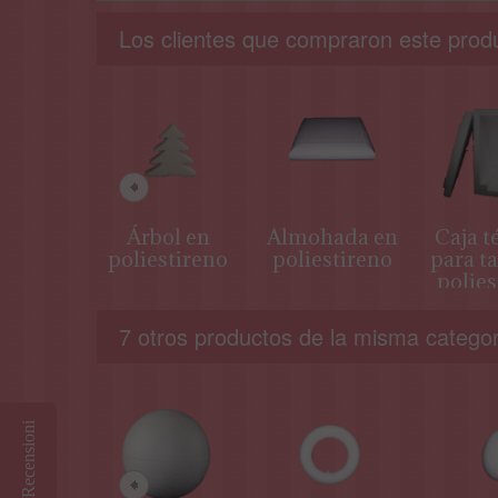
Los clientes que compraron este prod
Árbol en
Almohada en
Caja t
poliestireno
poliestireno
para ta
polies
7 otros productos de la misma categor
Recensioni