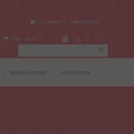
contacto
mapa del sitio
Cesta:
vacía
Es
€
NUMERI E LETTERE
SET EN OFERTA