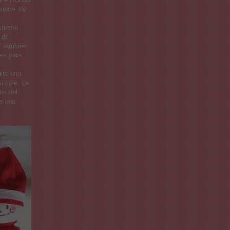
 hueca, de
tireno
 de
Y también
nes para
ite una
simple. La
os del
de una