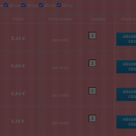
m
25 cm
30 cm
40 cm
50 cm
Precio
Precio unitario
cantidad
Añadir a 
2,11 €
(per unità)
3,05 €
(per unità)
2,61 €
(per unità)
3,71 €
(per unità)