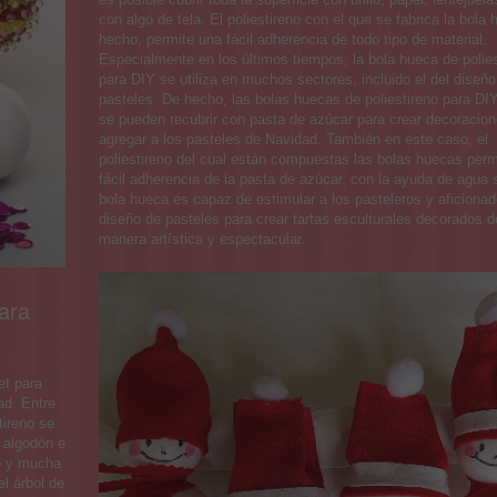
con algo de tela. El poliestireno con el que se fabrica la bola
hecho, permite una fácil adherencia de todo tipo de material.
Especialmente en los últimos tiempos, la bola hueca de polies
para DIY se utiliza en muchos sectores, incluido el del diseño
pasteles. De hecho, las bolas huecas de poliestireno para DI
se pueden recubrir con pasta de azúcar para crear decoracio
agregar a los pasteles de Navidad. También en este caso, el
poliestireno del cual están compuestas las bolas huecas perm
fácil adherencia de la pasta de azúcar, con la ayuda de agua 
bola hueca es capaz de estimular a los pasteleros y aficionad
diseño de pasteles para crear tartas esculturales decorados 
manera artística y espectacular.
ara
et para
ad. Entre
tireno se
l algodón e
o y mucha
l árbol de