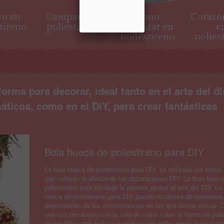
o en
Campana en
Cono
Corazón
tireno
poliestireno
estándar en
e
poliestireno
polies
orma para decorar, ideal tanto en el arte del d
áticos, como en el DIY, para crear fantásticas
Bola hueca de poliestireno para DIY
La bola hueca de poliestireno para DIY, es utilizada por todos
que cultivan la afición de las decoraciones DIY. La bola huec
poliestireno para bricolaje le permite probar el arte del DIY. La
hueca de poliestireno para DIY puede recubrirse de diferente
dependiendo de las circunstancias en las que desee utilizar. 
una vez recubierto con la cola de vinilo sobre la forma de poli
es posible cubrir toda la superficie con brillo, papel, lentejuel