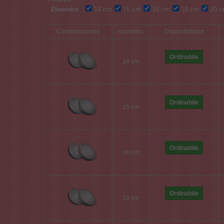
Diametro
:
14 cm
15 cm
16 cm
18 cm
20 c
Combinaciones
diametro
Disponibilidad
Ordinabile
14 cm
Ordinabile
15 cm
Ordinabile
16 cm
Ordinabile
18 cm