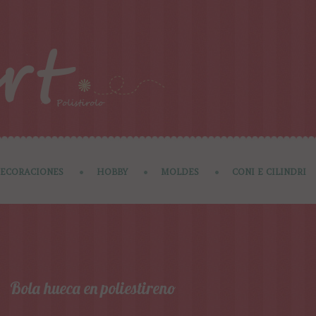
ECORACIONES
HOBBY
MOLDES
CONI E CILINDRI
Bola hueca en poliestireno