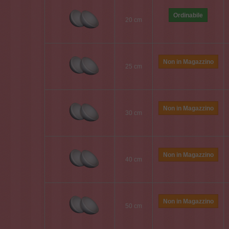
Ordinabile
20 cm
Non in Magazzino
25 cm
Non in Magazzino
30 cm
Non in Magazzino
40 cm
Non in Magazzino
50 cm