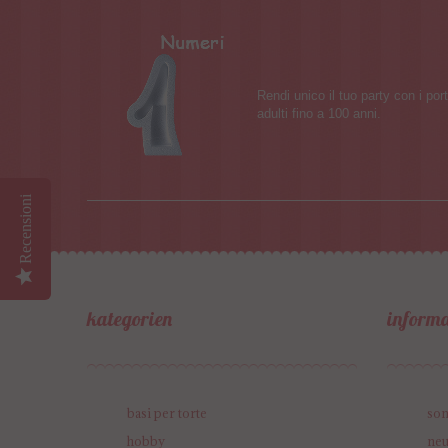
Rendi unico il tuo party con i por
adulti fino a 100 anni.
Recensioni
kategorien
informa
basi per torte
so
hobby
neu