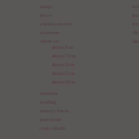
stampi
ver
decori
kon
scatola porta torte
ter
ricorrenze
chi
offerte set
sit
altezza 5cm
altezza 7.5cm
altezza 10cm
altezza 15cm
altezza 20cm
sottotorta
wedding
numeri e lettere
alzate forate
coni e cilindri