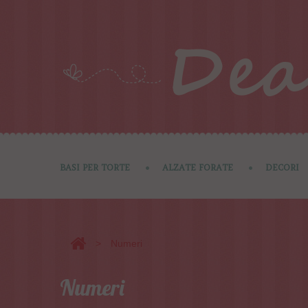
BASI PER TORTE
ALZATE FORATE
DECORI
>
Numeri
Numeri