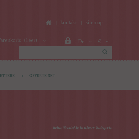
kontakt
sitemap
arenkorb:
(Leer)
De
€
LETTERE
OFFERTE SET
Keine Produkte in dieser Kategorie