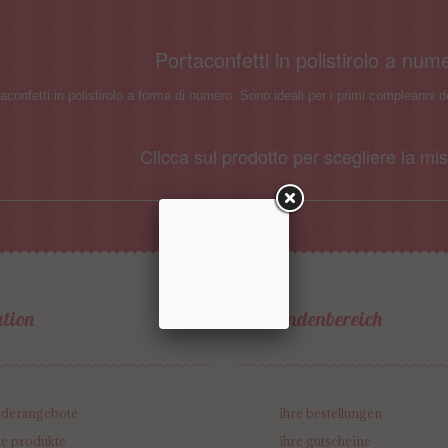
Portaconfetti in polistirolo a nume
taconfetti in polistirolo a forma di numero. Sono ideali per i primi compleanni de
Clicca sul prodotto per scegliere la mis
tion
ihr kundenbereich
nderangebote
ihre bestellungen
e produkte
ihre gutscheine