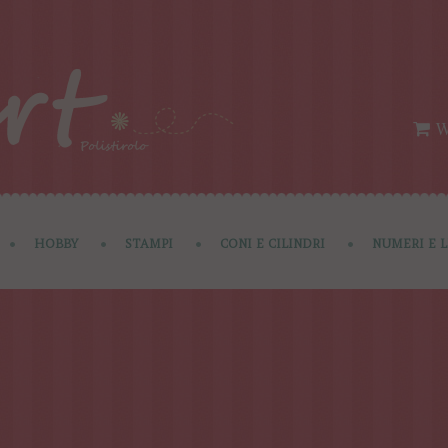
W
HOBBY
STAMPI
CONI E CILINDRI
NUMERI E 