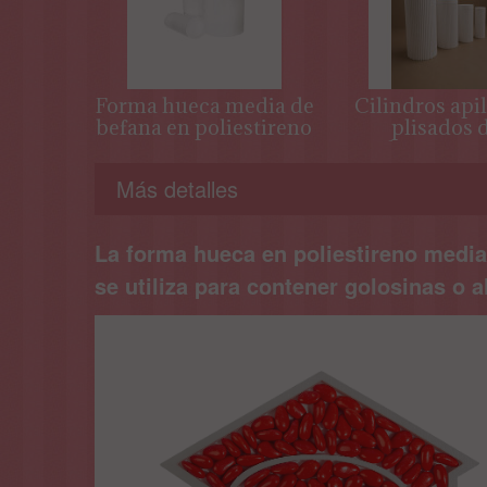
Forma hueca media de
Cilindros api
befana en poliestireno
plisados 
poliestireno
montaje
Más detalles
escenográfi
La forma hueca en poliestireno media
se utiliza para contener golosinas o 