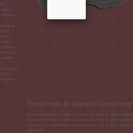
 de
elige el
elegir la
alizar tu
das en
legre y
cionar
ra formar
Candy Bar
lo tanto
ca
olutamente
n Candy
fana para
Forma media de befana en varios tama
La forma media de befana en varios tamaños es de excelente 
Nuestra empresa con años de experiencia en el procesamient
fabricación de poliestireno puede presumir de la alta calidad 
productos.