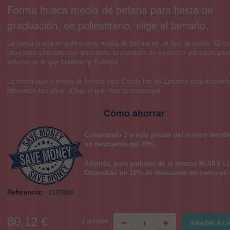
Forma hueca media de befana para fiesta de
graduación, en poliestireno, elige el tamaño.
La forma hueca en poliestireno media de befana es un tipo de molde 3D c
ideal para rellenarla con almendras azucaradas de colores o golosinas para
entorno en el que celebrar la Epifanía.
La forma hueca media de befana para Candy bar de Epifanía está disponib
diferentes tamaños. ¡Elige el que más te convenga!
Cómo ahorrar
Comprando 3 o más piezas del mismo tamaño
un descuento del 20%.
Además, para pedidos de al menos 90,00 € i.i
Obtendrás un 10% de descuento en compras t
Referencia:
1137000
80,12 €
Cantidad
AÑADIR A L