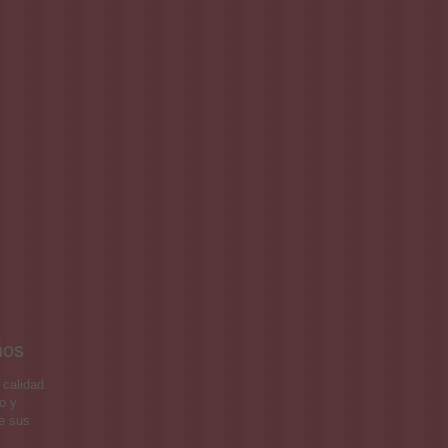
ños
calidad.
o y
de sus