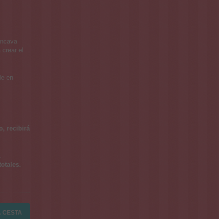
óncava
 crear el
le en
, recibirá
.
otales.
A CESTA