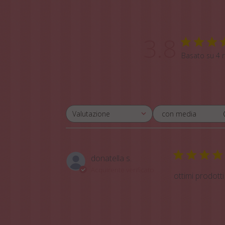
3.8
Basato su 4 r
con media
Valutazione
Tutte le valutazioni
donatella s.
Acquirente verificato
ottimi prodotti