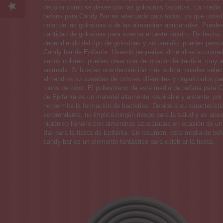
decorar como se desee con las golosinas favoritas. La media
befana para Candy Bar es adecuado para todos, ya que usted 
color de las golosinas o de las almendras azucaradas. Puedes 
cantidad de golosinas para insertar en este cuadro. De hecho,
dependiendo del tipo de golosinas y su tamaño, puedes person
Candy bar de Epifanía. Usando pequeñas almendras azucara
varios colores, puedes crear una decoración fantástica, muy a
animada. Si buscas una decoración más sobria, puedes selec
almendras azucaradas de colores diferentes y organizarlos pa
tonos de color. El poliestireno de este media de befana para 
de Epifanía es un material altamente respirable y aislante, por 
no permite la formación de bacterias. Debido a su característi
sorprendente, no implica ningún riesgo para la salud y es abs
higiénico llenarlo con almendras azucaradas en ocasión de u
Bar para la fiesta de Epifanía. En resumen, este media de be
candy bar es un elemento fantástico para celebrar la fiesta.