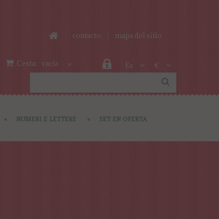
contacto
mapa del sitio
Cesta:
vacía
Es
€
NUMERI E LETTERE
SET EN OFERTA