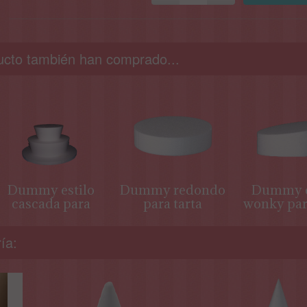
ucto también han comprado...
Dummy estilo
Dummy redondo
Dummy e
cascada para
para tarta
wonky par
tarta
ía: