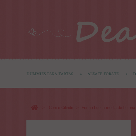
DUMMIES PARA TARTAS
ALZATE FORATE
D
>
>
Coni e Cilindri
Forma hueca media de befana e