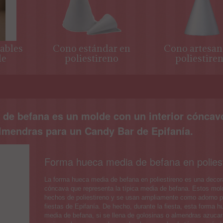
lables
Cono estándar en
Cono artesan
de
poliestireno
poliestire
 para
s
cos.
 de befana es un molde con un interior cóncav
almendras para un Candy Bar de Epifanía.
Forma hueca media de befana en polies
La forma hueca media de befana en poliestireno es una deco
cóncava que representa la típica media de befana. Estos mol
hechos de poliestireno y se usan ampliamente como adorno p
fiestas de Epifanía. De hecho, durante la fiesta, esta forma h
media de befana, si se llena de golosinas o almendras azuca