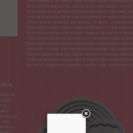
varios colores y se coloca sobre la mesa donde tú apagarás l
es una bonita decoración. Gracias a esta decoración, incluso 
de recuerdo de la graduación serán coloridas y especiales. 
la fiesta podrás mantener esta forma hueca en poliestireno m
befana durante el tiempo que deseas. De hecho, el poliestiren
está hecha la forma hueca media de befana , es muy resiste
durar mucho tiempo. Por lo tanto, después de usar la forma 
media de befana en poliestireno como decoración para la fiest
pequeña forma hueca se puede decorar y exhibir en un estant
habitación. Gracias a las versátiles propiedades del poliestire
también puedes optar por utilizar esta forma hueca en poliesti
media de befana como una idea de regalo. Decora esta forma
con brillo y pegamento caliente y puedes crear una decoración 
fanía
fiesta se
esa con
rios
tados
ndo las que
s usar
dorables
lenar y