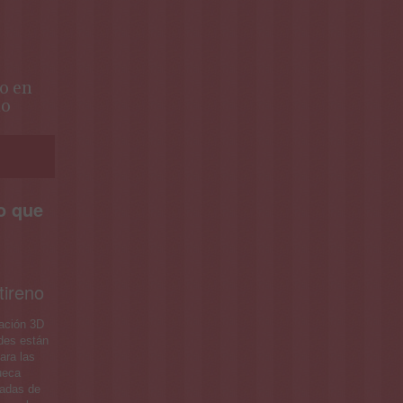
o en
no
o que
tireno
ración 3D
des están
ara las
ueca
radas de