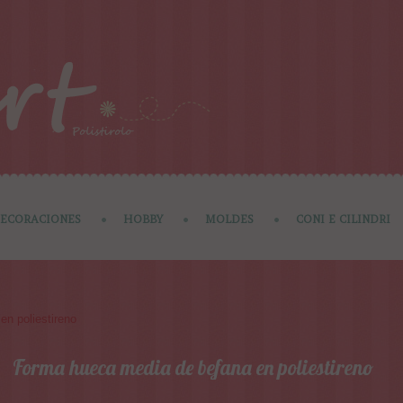
ECORACIONES
HOBBY
MOLDES
CONI E CILINDRI
n poliestireno
Forma hueca media de befana en poliestireno