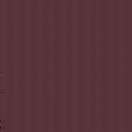
Data
/22
di
pubblicazione
1
0