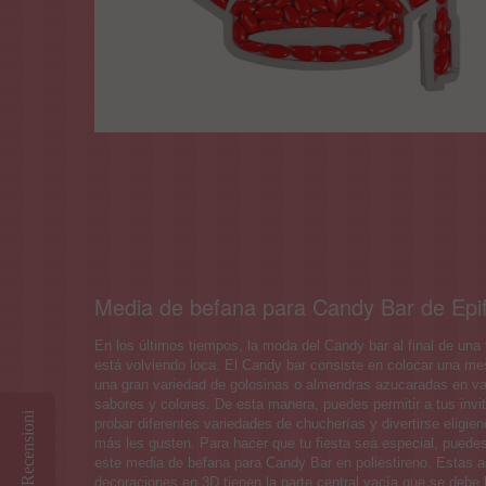
Media de befana para Candy Bar de Epi
En los últimos tiempos, la moda del Candy bar al final de una 
está volviendo loca. El Candy bar consiste en colocar una m
una gran variedad de golosinas o almendras azucaradas en va
sabores y colores. De esta manera, puedes permitir a tus invi
Recensioni
probar diferentes variedades de chucherías y divertirse eligie
más les gusten. Para hacer que tu fiesta sea especial, puede
este media de befana para Candy Bar en poliestireno. Estas a
decoraciones en 3D tienen la parte central vacía que se debe l