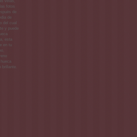
as velas,
las fotos
Después de
edia de
o del cual
nte y puede
hueca
a, esta
e en tu
no,
reno
 hueca
brillante.