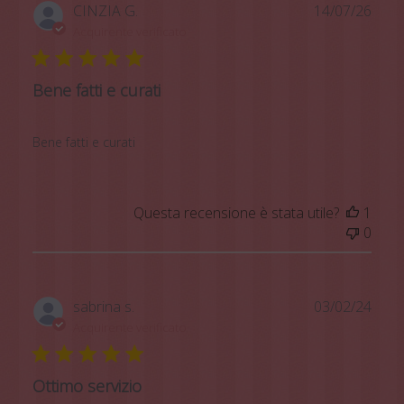
Data
CINZIA G.
14/07/26
di
Acquirente verificato
pubb
Bene fatti e curati
Bene fatti e curati
Questa recensione è stata utile?
1
0
Data
sabrina s.
03/02/24
di
Acquirente verificato
pubb
Ottimo servizio