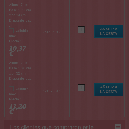
Altura : 7 cm,
Base : l 21 cm
x pr. 24 cm
Disponibilidad
:
(per unità)
Precio :
10,37
€
Altura : 7 cm,
Base : l 30 cm
x pr. 32 cm
Disponibilidad
:
(per unità)
Precio :
13,20
€
Los clientes que compraron este