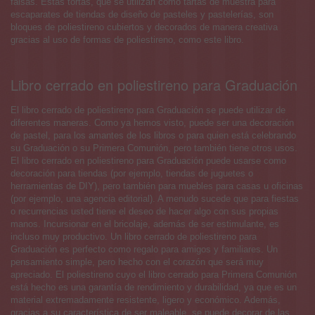
falsas. Estas tortas, que se utilizan como tartas de muestra para
escaparates de tiendas de diseño de pasteles y pastelerías, son
bloques de poliestireno cubiertos y decorados de manera creativa
gracias al uso de formas de poliestireno, como este libro.
Libro cerrado en poliestireno para Graduación
El libro cerrado de poliestireno para Graduación se puede utilizar de
diferentes maneras. Como ya hemos visto, puede ser una decoración
de pastel, para los amantes de los libros o para quien está celebrando
su Graduación o su Primera Comunión, pero también tiene otros usos.
El libro cerrado en poliestireno para Graduación puede usarse como
decoración para tiendas (por ejemplo, tiendas de juguetes o
herramientas de DIY), pero también para muebles para casas u oficinas
(por ejemplo, una agencia editorial). A menudo sucede que para fiestas
o recurrencias usted tiene el deseo de hacer algo con sus propias
manos. Incursionar en el bricolaje, además de ser estimulante, es
incluso muy productivo. Un libro cerrado de poliestireno para
Graduación es perfecto como regalo para amigos y familiares. Un
pensamiento simple, pero hecho con el corazón que será muy
apreciado. El poliestireno cuyo el libro cerrado para Primera Comunión
está hecho es una garantía de rendimiento y durabilidad, ya que es un
material extremadamente resistente, ligero y económico. Además,
gracias a su característica de ser maleable, se puede decorar de las