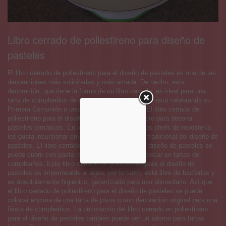
Libro cerrado de poliestireno para diseño de
pasteles
El libro cerrado de poliestireno para el diseño de pasteles es una de las
decoraciones más solicitadas y más amada. De hecho, esta
decoración, que tiene la forma de un libro cerrado, es ideal para una
tarta de cumpleaños de quien ama leer o de quien está celebrando su
Primera Comunión o una fiesta de Graduación. El libro cerrado de
poliestireno para el diseño de pasteles es perfecto para decorar
pasteles temáticos. En los últimos tiempos, a los chefs de repostería
les gusta incursionar en el arte estadounidense tradicional del diseño de
pasteles. El libro cerrado de poliestireno para el diseño de pasteles se
puede cubrir con pasta de azúcar y se puede colocar en tartas de
cumpleaños. Este libro cerrado de poliestireno para el diseño de
pasteles es impermeable al agua, por lo tanto, está libre de bacterias y
es absolutamente higiénico, garantizado para uso alimentario. Así que
el libro cerrado de poliestireno para el diseño de pasteles se puede
colocar encima de una tarta de pisos como decoración original para una
fiesta de cumpleaños. La decoración del libro cerrado en poliestireno
para el diseño de pasteles también puede ser un adorno para tartas