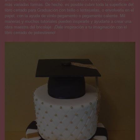
más variadas formas. De hecho, es posible cubrir toda la superficie del
libro cerrado para Graduación con brillo o lentejuelas, o envolverla en el
papel, con la ayuda de vinilo pegamento o pegamento caliente. Mil
maneras y muchos tutoriales pueden inspirarte y ayudarte a crear una
obra maestra del bricolaje. ¡Dale inspiración a tu imaginación con el
libro cerrado de poliestireno!