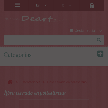
Es
€
Cesta:
vacía
Categorías
>
>
Decoraciones
Libro cerrado en poliestireno
Libro cerrado en poliestireno