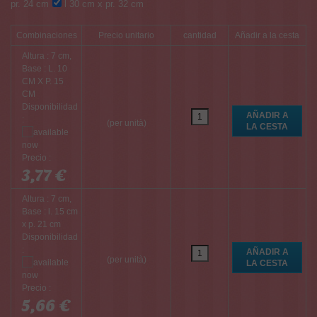
pr. 24 cm
l 30 cm x pr. 32 cm
Combinaciones
Precio unitario
cantidad
Añadir a la cesta
Altura : 7 cm,
Base : L. 10
CM X P. 15
CM
Disponibilidad
:
(per unità)
Precio :
3,77 €
Altura : 7 cm,
Base : l. 15 cm
x p. 21 cm
Disponibilidad
:
(per unità)
Precio :
5,66 €