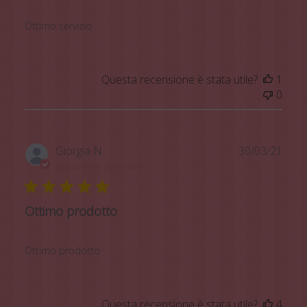
Ottimo servizio
Questa recensione è stata utile?
1
0
Data
Giorgia N.
30/03/21
di
Acquirente verificato
pubb
Ottimo prodotto
Ottimo prodotto
Questa recensione è stata utile?
4