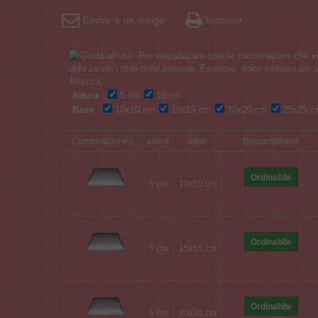
Enviar a un amigo
Imprimir
Altura
:
5 cm
10 cm
Base
:
10x10 cm
15x15 cm
20x20 cm
25x25 
Combinaciones
altura
base
Disponibilidad
Ordinabile
5 cm
10x10 cm
Ordinabile
5 cm
15x15 cm
Ordinabile
5 cm
20x20 cm