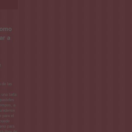
 como
ar a
e
 de las
 una tarta
 pasteles
iempos, a
ounidense
o para el
 puede
reno para
tá libre de