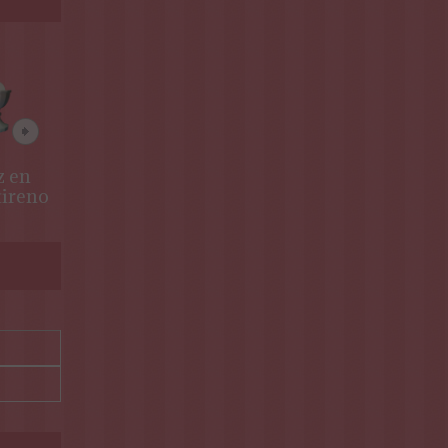
z en
Carrusel en
tireno
poliestireno