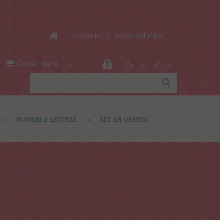
contacto
mapa del sitio
Cesta:
vacía
Es
€
NUMERI E LETTERE
SET EN OFERTA