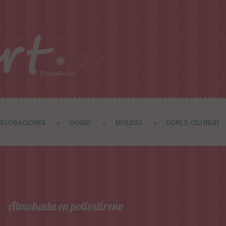
ECORACIONES
HOBBY
MOLDES
CONI E CILINDRI
Almohada en poliestireno