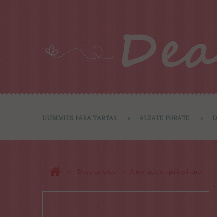
DUMMIES PARA TARTAS
ALZATE FORATE
D
>
>
Decoraciones
Almohada en poliestireno