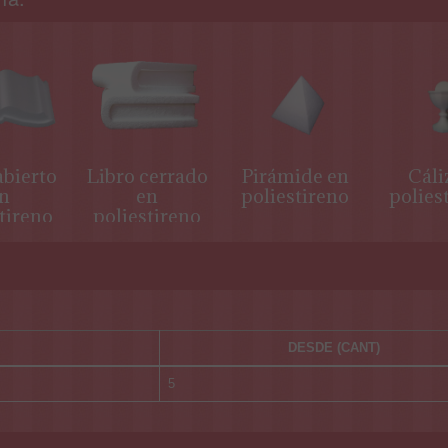
abierto
Libro cerrado
Pirámide en
Cáli
n
en
poliestireno
polies
tireno
poliestireno
DESDE (CANT)
5