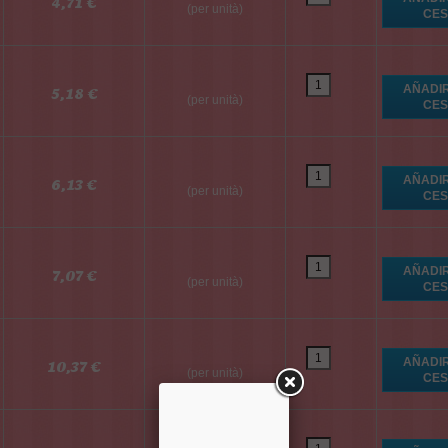
4,71 €
(per unità)
5,18 €
(per unità)
6,13 €
(per unità)
7,07 €
(per unità)
10,37 €
(per unità)