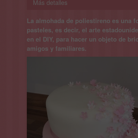
Más detalles
La almohada de poliestireno es una fo
pasteles, es decir, el arte estadouni
en el DIY, para hacer un objeto de bri
amigos y familiares.