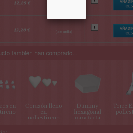
12,25 €
(per unità)
13,20 €
(per unità)
ucto también han comprado...
os en
Corazón lleno
Dummy
Torre Ei
tireno
en
hexagonal
polies
poliestireno
para tarta
ía: