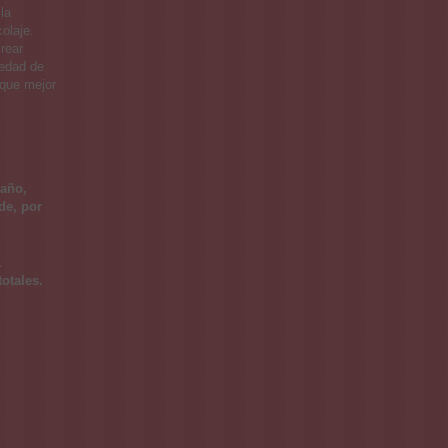
la
olaje.
rear
iedad de
 que mejor
año,
de, por
.
otales.