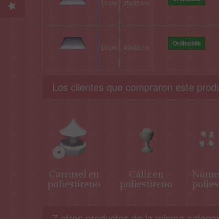
10 cm
35x35 cm
Ordinabile
10 cm
40x40 cm
Los clientes que compraron este prod
Carrusel en
Cáliz en
Númer
poliestireno
poliestireno
polies
7 otros productos de la misma categor