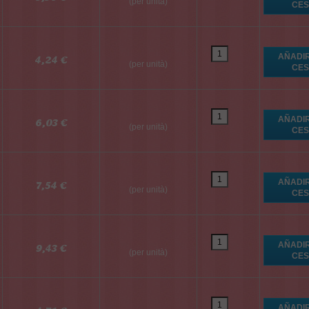
(per unità)
4,24 €
(per unità)
6,03 €
(per unità)
7,54 €
(per unità)
9,43 €
(per unità)