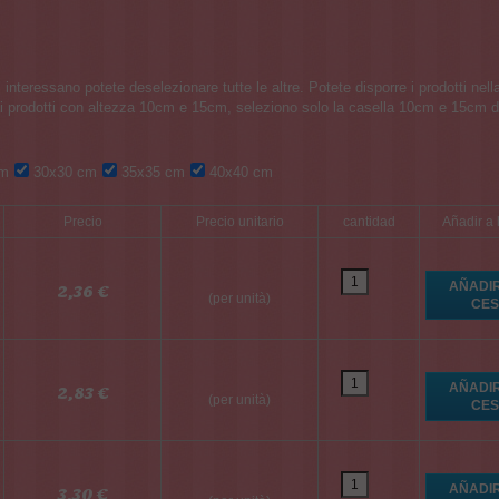
cm
30x30 cm
35x35 cm
40x40 cm
Precio
Precio unitario
cantidad
Añadir a 
2,36 €
(per unità)
2,83 €
(per unità)
3,30 €