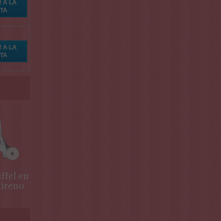
ffel en
Huevo en
Dummy
tireno
poliestireno
redondo para
tarta