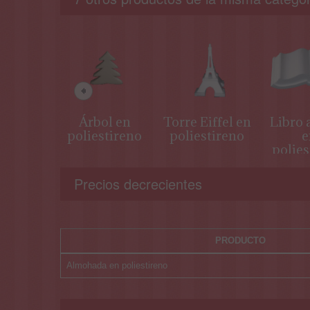
Árbol en
Torre Eiffel en
Libro 
poliestireno
poliestireno
e
polies
Precios decrecientes
PRODUCTO
Almohada en poliestireno