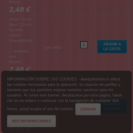
Precio :
2,40 €
Altura : 15 cm,
Base : 2.5 cm,
Variante :
Letra K
Disponibilidad
:
(per unità)
Precio :
2,40 €
INFORMACIÓN SOBRE LAS COOKIES - deartpolistirolo.it utiliza
Altura : 15 cm,
las cookies necesarias para la operación, la creación de perfiles y
Base : 2.5 cm,
terceros que nos permiten mejorar nuestros servicios para los
Variante :
usuarios. Al cerrar este banner, desplazarse por esta página, hacer
Letra L
clic en un enlace o continuar con la navegación de cualquier otra
Disponibilidad
:
(per unità)
forma, usted acepta el uso de cookies.
CERRAR
MÁS INFORMACIONES
Precio :
2,40 €