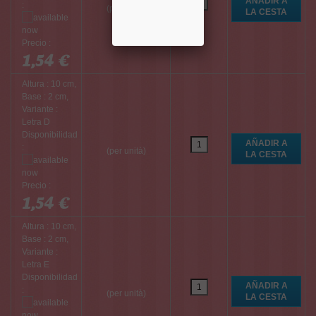
:
(per unità)
Precio :
1,54 €
Altura : 10 cm,
Base : 2 cm,
Variante :
Letra D
Disponibilidad
:
(per unità)
Precio :
1,54 €
Altura : 10 cm,
Base : 2 cm,
Variante :
Letra E
Disponibilidad
:
(per unità)