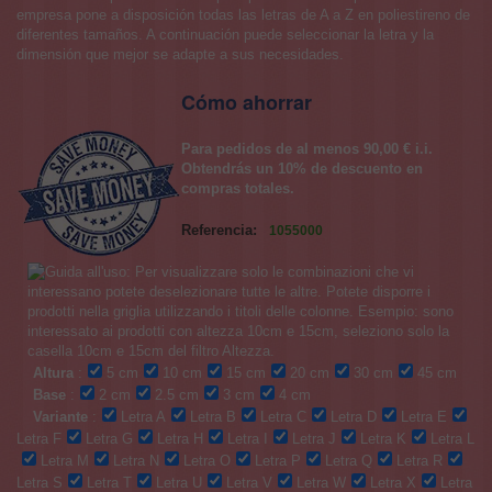
empresa pone a disposición todas las letras de A a Z en poliestireno de
diferentes tamaños. A continuación puede seleccionar la letra y la
dimensión que mejor se adapte a sus necesidades.
Cómo ahorrar
Para pedidos de al menos 90,00 € i.i.
Obtendrás un 10% de descuento en
compras totales.
Referencia:
1055000
Altura
:
5 cm
10 cm
15 cm
20 cm
30 cm
45 cm
Base
:
2 cm
2.5 cm
3 cm
4 cm
Variante
:
Letra A
Letra B
Letra C
Letra D
Letra E
Letra F
Letra G
Letra H
Letra I
Letra J
Letra K
Letra L
Letra M
Letra N
Letra O
Letra P
Letra Q
Letra R
Letra S
Letra T
Letra U
Letra V
Letra W
Letra X
Letra