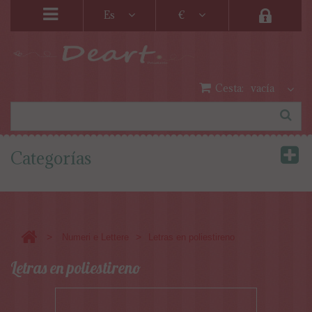
Es
€
Cesta:
vacía
Categorías
>
>
Numeri e Lettere
Letras en poliestireno
Letras en poliestireno