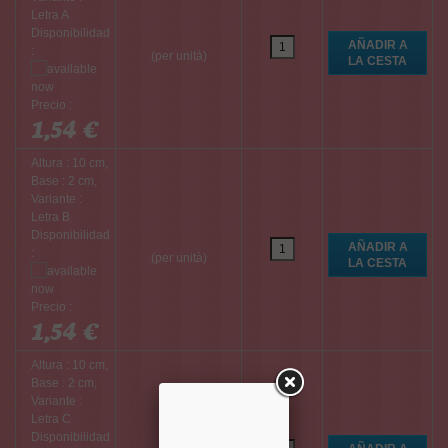
Letra A
Disponibilidad
:
(per unità)
Precio :
1,54 €
Altura : 10 cm,
Base : 2 cm,
Variante :
Letra B
Disponibilidad
:
(per unità)
Precio :
1,54 €
Altura : 10 cm,
Base : 2 cm,
Variante :
Letra C
Disponibilidad