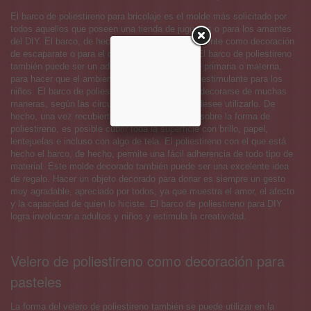
El barco de poliestireno para bricolaje es el molde más solicitado por
todos aquellos que poseen una tienda de juguetes o para los amantes
del DIY. El barco, de hecho, se utiliza especialmente como decoración
de escaparate o para el dormitorio de un niño. El barco de poliestireno
también puede ser un adorno para una clase de primaria o materna,
para hacer que el ambiente sea más colorido y estimulante para los
niños. El barco de poliestireno para DIY puede decorarse de muchas
maneras, según las circunstancias en las que desee utilizarlo. De
hecho, una vez recubierto con la cola de vinilo sobre la forma de
poliestireno, es posible cubrir toda la superficie con brillo, papel,
lentejuelas e incluso con algo de tela. El poliestireno con el que está
hecho el barco, de hecho, permite una fácil adherencia de todo tipo de
material. Este molde decorado también puede ser una excelente idea
de regalo. Hacer un objeto decorado para donar es siempre un gesto
muy agradable, apreciado por todos, ya que muestra el amor, el afecto
y la capacidad de quien lo hiciste. El barco de poliestireno para DIY
logra involucrar a adultos y niños y estimula la creatividad.
Velero de poliestireno como decoración para
pasteles
La forma del velero de poliestireno también se puede utilizar en la