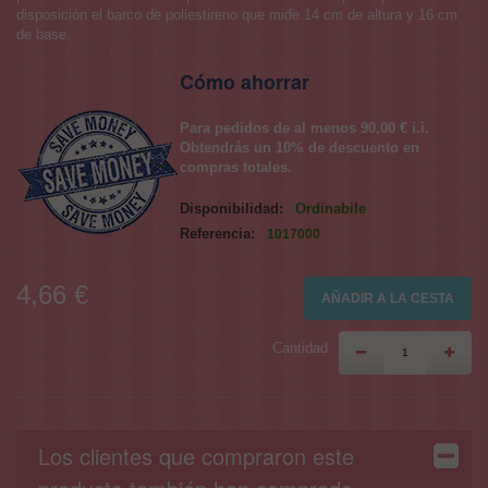
disposición el barco de poliestireno que mide 14 cm de altura y 16 cm
de base.
Cómo ahorrar
Para pedidos de al menos 90,00 € i.i.
Obtendrás un 10% de descuento en
compras totales.
Disponibilidad:
Ordinabile
Referencia:
1017000
4,66 €
AÑADIR A LA CESTA
Cantidad
Los clientes que compraron este