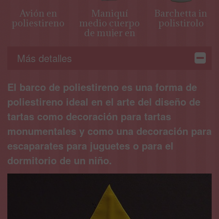
Avión en
Maniquí
Barchetta in
poliestireno
medio cuerpo
polistirolo
de mujer en
poliestireno
Más detalles
El barco de poliestireno es una forma de
poliestireno ideal en el arte del diseño de
tartas como decoración para tartas
monumentales y como una decoración para
escaparates para juguetes o para el
dormitorio de un niño.