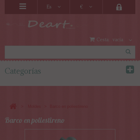
Es
€
Cesta:
vacía
Categorías
>
>
Moldes
Barco en poliestireno
Barco en poliestireno