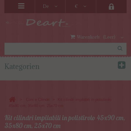
De
€
Warenkorb:
(Leer)
Kategorien
>
>
Coni e Cilindri
Kit cilindri impilabili in polistirolo
45x90 cm, 35x80 cm, 25x70 cm
Kit cilindri impilabili in polistirolo 45x90 cm,
35x80 cm, 25x70 cm