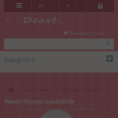
De
€
Warenkorb:
(Leer)
Kategorien
>
>
Numeri e Lettere
Numeri Oversize in polistirolo
Numeri Oversize in polistirolo