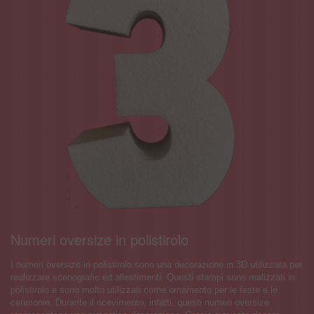
Numeri oversize in polistirolo
I numeri oversize in polistirolo sono una decorazione in 3D utilizzata per
realizzare scenografie ed allestimenti. Questi stampi sono realizzati in
polistirolo e sono molto utilizzati come ornamento per le feste e le
cerimonie. Durante il ricevimento, infatti, questi numeri oversize