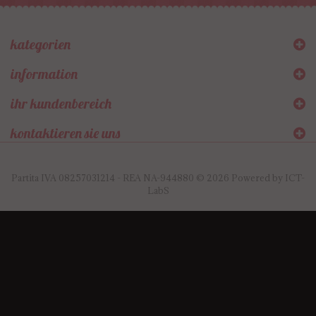
kategorien
information
ihr kundenbereich
kontaktieren sie uns
Partita IVA 08257031214 - REA NA-944880 © 2026 Powered by
ICT-
LabS