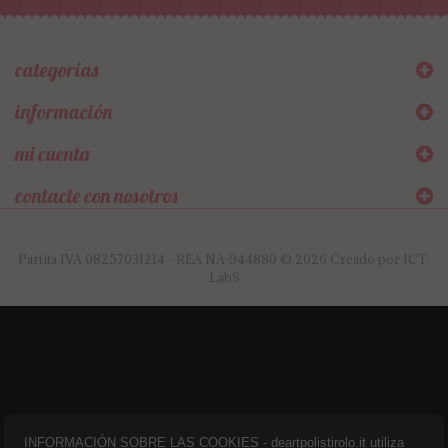
categorías
información
mi cuenta
contacte con nosotros
Partita IVA 08257031214 - REA NA-944880 © 2026 Creado por
ICT-
LabS
INFORMACIÓN SOBRE LAS COOKIES - deartpolistirolo.it utiliza