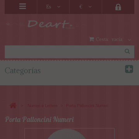
Es
€
Cesta:
vacía
Categorías
>
>
Numeri e Lettere
Porta Palloncini Numeri
Porta Palloncini Numeri