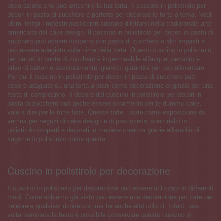
decorazione che può arricchire la tua torta. Il cuscino in polistirolo per
decori in pasta di zucchero è perfetto per decorare le torte a tema. Negli
ultimi tempi i maestri pasticcieri adorano dilettarsi nella tradizionale arte
americana del cake design. Il cuscino in polistirolo per decori in pasta di
zucchero può essere ricoperta con pasta di zucchero o altri impasti e
può essere adagiato sulla cima della torta. Questo cuscino in polistirolo
per decori in pasta di zucchero è impermeabile all'acqua, pertanto è
privo di batteri e assolutamente igienico, garantita per uso alimentare.
Per cui il cuscino in polistirolo per decori in pasta di zucchero può
essere adagiato su una torta a piani come decorazione originale per una
festa di compleanno. Il decoro del cuscino in polistirolo per decori in
pasta di zucchero può anche essere ornamento per le dummy cake,
vale a dire per le torte finte. Queste torte, usate come esposizione da
vetrina per negozi di cake design e di pasticceria, sono rialzi in
polistirolo ricoperti e decorati in maniera creativa grazie all'ausilio di
sagome in polistirolo come questa.
Cuscino in polistirolo per decorazione
Il cuscino in polistirolo per decorazione può essere utilizzato in differenti
modi. Come abbiamo già visto può essere una decorazione per torte per
celebrare qualsiasi ricorrenza, ma ha anche altri utilizzi. Infatti, una
volta terminata la festa è possibile conservare questo cuscino in