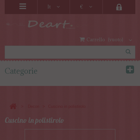
It
€
Carrello
(vuoto)
Categorie
>
>
Decori
Cuscino in polistirolo
Cuscino in polistirolo