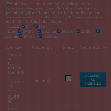
Altezza
:
5 cm
10 cm
Base
:
10x10 cm
15x15 cm
20x20 cm
25x25 cm
30x30 cm
35x35 cm
40x40 cm
Combinazioni
Prezzo unitario
Quantità
Aggiungi al carrello
Altezza : 5
cm,
Base :
10x10 cm
Disponibilità
:
(per unità)
Prezzo :
2,87
€
Altezza : 5