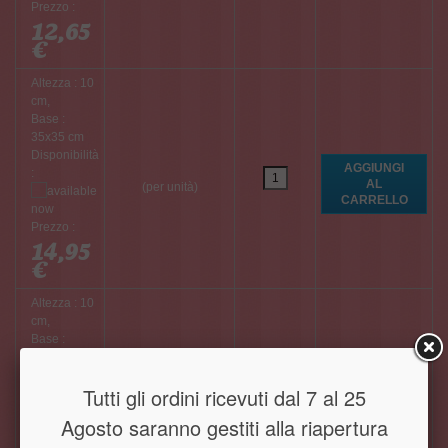
Prezzo :
12,65
€
Altezza : 10
cm,
Base :
35x35 cm
Disponibilità
:
(per unità)
Prezzo :
14,95
€
Altezza : 10
cm,
Base :
40x40 cm
Disponibilità
Tutti gli ordini ricevuti dal 7 al 25
:
(per unità)
Agosto saranno gestiti alla riapertura
Prezzo :