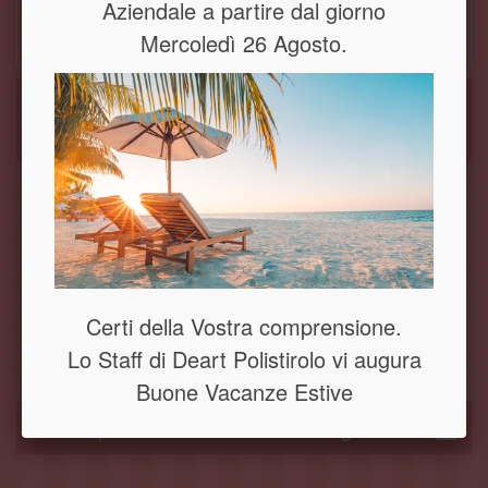
Aziendale a partire dal giorno
16,10
Mercoledì 26 Agosto.
€
I clienti che hanno acquistato questo
prodotto hanno comprato anche:
Certi della Vostra comprensione.
Torre Eiiffel
Sfera apribile
Aereo in
in polistirolo
in polistirolo
polistirolo
Lo Staff di Deart Polistirolo vi augura
Buone Vacanze Estive
7 altri prodotti nella stessa categoria: