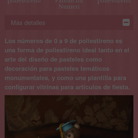
poliestireno
Palloncini
poliestireno
Numeri
Más detalles
Los números de 0 a 9 de poliestireno es
una forma de poliestireno ideal tanto en el
arte del diseño de pasteles como
decoración para pasteles temáticos
monumentales, y como una plantilla para
configurar vitrinas para artículos de fiesta.