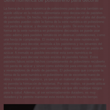
La forma de la serie numérica de poliestireno para decorar también se
puede utilizar en la industria alimentaria como decoración de pasteles
de cumpleaños. De hecho, los pasteleros expertos en el arte del diseño
de pasteles pueden cubrir la forma de la serie numérica en poliestireno
con pasta de azúcar, y decorar todo a su gusto. De esta manera, la
forma de la serie numérica en poliestireno decorados se puede usar
como adorno para pasteles temáticos en diversas celebraciones, como
una fiesta de cumpleaños. El molde en forma de serie numérica en
poliestireno para decorar, estimula a los pasteleros y los amantes del
diseño de pasteles para crear verdaderas obras maestras en pasta de
azúcar. A menudo es posible encontrar esta serie numérica de
poliestireno para decorar incluso encima de pasteles falsos. Estos
pasteles falsos están hechos completamente de poliestireno recubierto
con pasta de azúcar y sirven como exhibición para vitrinas de confitería
y revendedores de diseño de pasteles. El poliestireno que compone la
forma de la serie numérica en poliestireno es de excelente mano de
obra y totalmente higiénico, ya que es un material altamente aislante y
no permite la formación de bacterias. Por este motivo, se puede utilizar
de forma segura en el sector alimentario sin que ello implique riesgos
para la salud. Además, al ser extremadamente duradero, es muy
duradero y le permite mantener este molde durante mucho tiempo.