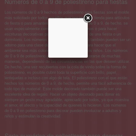
Números de 0 a 9 de poliestireno para fiestas
Los números de 0 a 9 hechos de poliestireno para fiestas son el molde
más solicitado por todos aquellos que poseen una tienda para artículos
de fiesta o para amantes del DIY. Los números de 0 a 9, de hecho, se
usan especialmente como decoración de ventanas o para hacer
escrituras decorativas para decorar el ambiente de una fiesta o un
dormitorio. Los números de 0 a 9 de poliestireno también pueden ser un
adorno para una clase de primaria o materna, para hacer que el
ambiente sea más colorido y estimulante para los niños. Los números
de 0 a 9 de poliestireno para fiestas pueden decorarse de muchas
maneras, dependiendo de las circunstancias en las que deseen utilizar.
De hecho, una vez recubiertos con la cola de vinilo sobre la forma de
poliestireno, es posible cubrir toda la superficie con brillo, papel,
lentejuelas e incluso con algo de tela. El poliestireno con el que están
hechos los números de 0 a 9, de hecho, permite una fácil adherencia de
todo tipo de material. Este molde decorado también puede ser una
excelente idea de regalo. Hacer un objeto decorado para donar es
siempre un gesto muy agradable, apreciado por todos, ya que muestra
el amor, el afecto y la capacidad de quienes lo hicieron. Los números
de 0 a 9 en poliestireno para decorar pueden involucrar a adultos y
niños y estimulan la creatividad.
Serie numérica de poliestireno para decorar