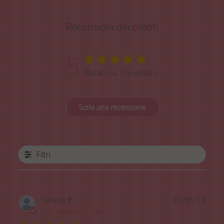
Recensioni dei clienti
5
Basato su 1 recensioni
Scrivi una recensione
Filtri
Data
Teresa B.
09/05/18
di
Acquirente verificato
pubb