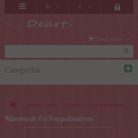
Es
€
Cesta:
vacía
Categorías
>
>
Numeri e Lettere
Números de 0 a 9 en poliestireno
Números de 0 a 9 en poliestireno