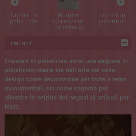
Numeri in
Numeri
Lettere in
polistirolo
Oversize in
polistirolo
polistirolo
Dettagli
I numeri in polistirolo sono una sagoma in
polistirolo ideale sia nell’arte del cake
design come decorazione per torte a tema
monumentali, sia come sagoma per
allestire le vetrine dei negozi di articoli per
feste.