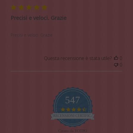
pubb
Precisi e veloci. Grazie
Precisi e veloci. Grazie
Questa recensione è stata utile?
0
0
547
4.7
star
RECENSIONI CERTIFICATE
rating
Creato da YOTPO