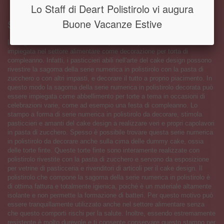
Lo Staff di Deart Polistirolo vi augura
Buone Vacanze Estive
Serie numerica in polistirolo da decorare
La sagoma della serie numerica in polistirolo può essere anche
impiegata nel settore alimentare come decorazione per torta di
compleanno. Infatti, i pasticcieri abili nell'arte del cake design possono
rivestire la sagoma della serie numerica in polistirolo con la pasta di
zucchero o con altri impasti, e decorare il tutto a proprio piacimento. In
questo modo la sagoma della serie numerica in polistirolo decorata può
essere impiegata come abbellimento per torte a tema in occasioni di
celebrazioni varie, come ad esempio una festa di compleanno. Lo
stampo a forma di serie numerica in polistirolo da decorare, stimola
pasticcieri e amanti del cake design a realizzare veri e propri capolavori
in pasta di zucchero. Spesso è possibile trovare questa serie numerica
in polistirolo da decorare anche sulla cima delle dummy cake, ossia
delle torte finte. Queste torte finte sono interamente realizzate con
polistirolo rivestite con la pasta di zucchero e servono da esposizione
per vetrine di pasticceria e rivenditori di articoli per il cake design. Il
polistirolo che compone la sagoma della serie numerica in polistirolo è
di ottima fattura e totalmente igienica, poiché è un materiale altamente
isolante e non permette la formazione di batteri. Per questo motivo può
essere tranquillamente utilizzato anche nel settore alimentare senza
che questo comporti rischi per la salute. Inoltre, essendo estremamente
resistente è molto durevole e ti consente conservare questo stampo per