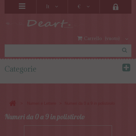
It
€
Carrello
(vuoto)
Categorie
>
>
Numeri e Lettere
Numeri da 0 a 9 in polistirolo
Numeri da 0 a 9 in polistirolo