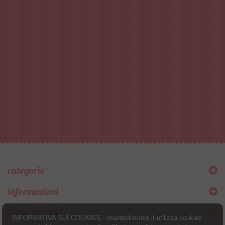
categorie
informazioni
il mio account
INFORMATIVA SUI COOKIES - deartpolistirolo.it utilizza cookies