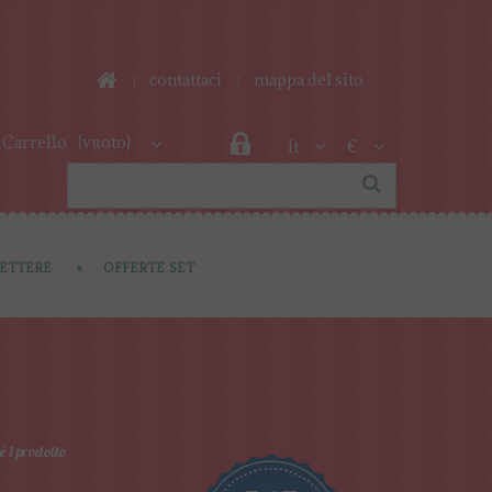
contattaci
mappa del sito
Carrello
(vuoto)
It
€
LETTERE
OFFERTE SET
é 1 prodotto