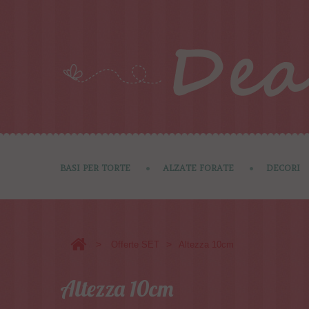
BASI PER TORTE
ALZATE FORATE
DECORI
>
>
Offerte SET
Altezza 10cm
Altezza 10cm