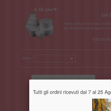
Set 
Vasta scelta di set di basi in poli
tue necessità puoi scegliere il set
Clicca su
Ordina
--
Tutti gli ordini ricevuti dal 7 al 25