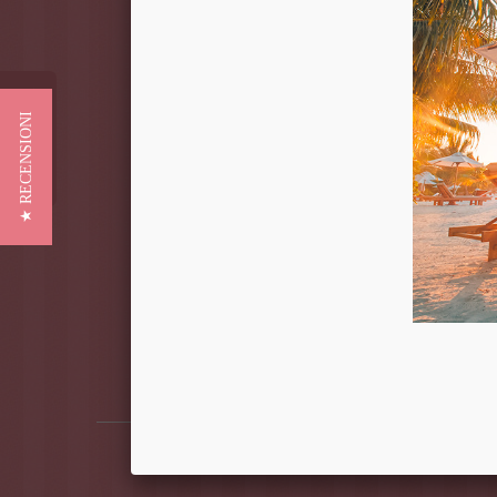
Recensioni
★ RECENSIONI
Set confezioni da 30 pz di 10
cm di altezza in polistirolo (
scatolo 80*80*30 )
A partire da 75,41 €
Seleziona per confrontare
AGGIUNGI AL CARRELLO
VEDI