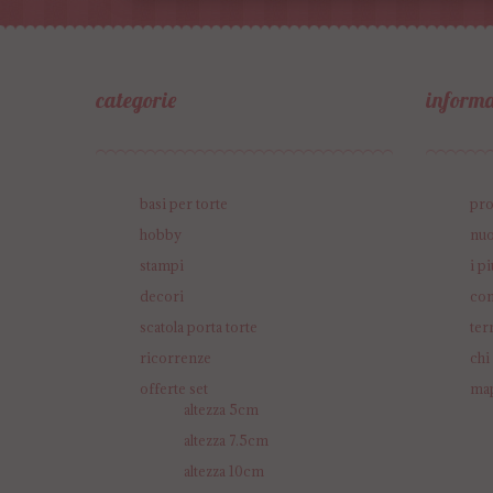
categorie
informa
basi per torte
pr
hobby
nuo
stampi
i p
decori
con
scatola porta torte
ter
ricorrenze
chi
offerte set
map
altezza 5cm
altezza 7.5cm
altezza 10cm