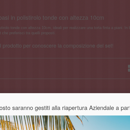
basi in polistirolo tonde con altezza 10cm
stirolo tonde con altezza 10cm, ideali per realizzare una torta finta a piani. In 
 che preferisci tra quelli proposti.
l prodotto per conoscere la composizione del set!
 Agosto saranno gestiti alla riapertura Aziendale a p