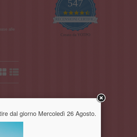
547
4.7
star
RECENSIONI CERTIFICATE
rating
base alle
Creato da YOTPO
artire dal giorno Mercoledì 26 Agosto.