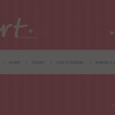
HOBBY
STAMPI
CONI E CILINDRI
NUMERI E 
C'