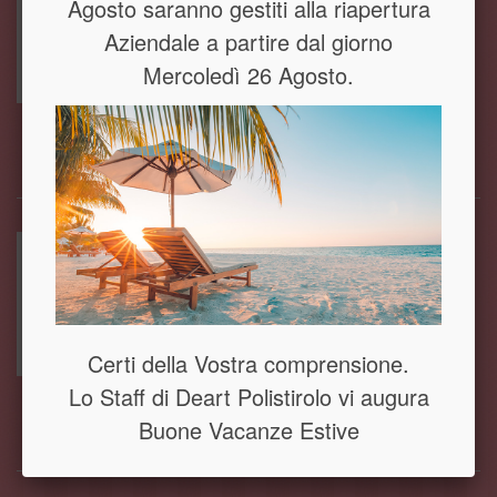
Agosto saranno gestiti alla riapertura
Set confezioni da 60 pz di 5
cm di altezza in polistirolo (
Aziendale a partire dal giorno
scatolo 80*80*40 )
Mercoledì 26 Agosto.
A partire da 75,41 €
AGGIUNGI AL CARRELLO
VEDI
Disponibile
Set Confezioni da 60 pz di 5
cm di altezza in polistirolo (
scatolo 80*80*30 )
Certi della Vostra comprensione.
A partire da 61,27 €
Lo Staff di Deart Polistirolo vi augura
Buone Vacanze Estive
AGGIUNGI AL CARRELLO
VEDI