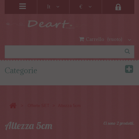
It
€
Carrello
(vuoto)
Categorie
>
>
Offerte SET
Altezza 5cm
Altezza 5cm
Ci sono 2 prodotti.