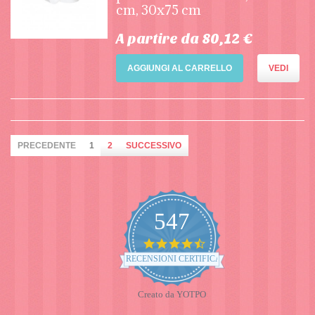
cm, 30x75 cm
A partire da 80,12 €
AGGIUNGI AL CARRELLO
VEDI
PRECEDENTE
1
2
SUCCESSIVO
547
4.7
star
RECENSIONI CERTIFICATE
rating
Creato da YOTPO