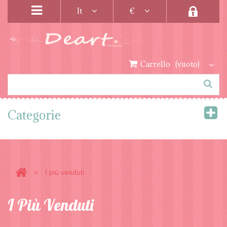
It
€
Carrello
(vuoto)
Categorie
>
I più venduti
I Più Venduti