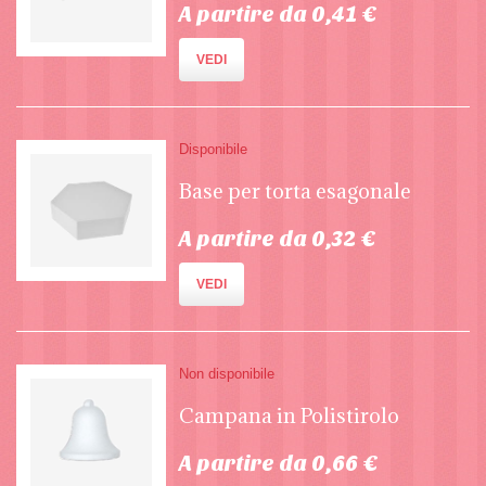
A partire da 0,41 €
VEDI
Disponibile
Base per torta esagonale
A partire da 0,32 €
VEDI
Non disponibile
Campana in Polistirolo
A partire da 0,66 €