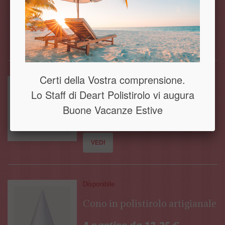
AGGIUNGI AL CARRELLO
VEDI
Certi della Vostra comprensione.
Disponibile
Lo Staff di Deart Polistirolo vi augura
Cono in polistirolo standard
Buone Vacanze Estive
A partire da 0,57 €
VEDI
Disponibile
Cono in polistirolo artigianale