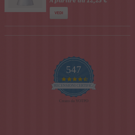
A partire da 12,25 €
VEDI
547
4.7
star
RECENSIONI CERTIFICATE
rating
Creato da YOTPO