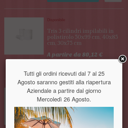
Disponibile
Tris 3 cilindri impilabili in
polistirolo 50x99 cm, 40x85
cm, 30x75 cm
A partire da 80,12 €
AGGIUNGI AL CARRELLO
VEDI
Tutti gli ordini ricevuti dal 7 al 25
Agosto saranno gestiti alla riapertura
Aziendale a partire dal giorno
Non disponibile
Mercoledì 26 Agosto.
Cilindri impilabili plissettati
in polistirolo per allestimenti
scenografici.
A partire da 83,89 €