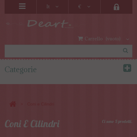
It
€
Carrello
(vuoto)
Categorie
>
Coni e Cilindri
Coni E Cilindri
Ci sono 5 prodotti.