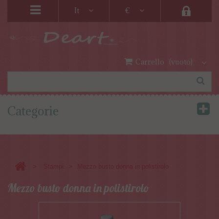
It
€
Carrello
(vuoto)
Categorie
>
>
Stampi
Mezzo busto donna in polistirolo
Mezzo busto donna in polistirolo