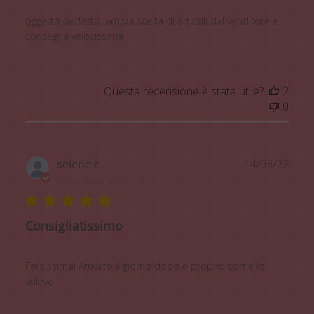
oggetto perfetto, ampia scelta di articoli dal venditore e
consegna velocissima
Questa recensione è stata utile?
2
0
Data
selene r.
14/03/22
di
Acquirente verificato
pubb
Consigliatissimo
Felicissima! Arrivato il giorno dopo e proprio come lo
volevo!