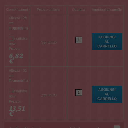
Combinazioni
Prezzo unitario
Quantità
Aggiungi al carrello
Altezza : 25
cm
Disponibilità
:
(per unità)
Prezzo :
6,82
€
Altezza : 35
cm
Disponibilità
:
(per unità)
Prezzo :
13,51
€