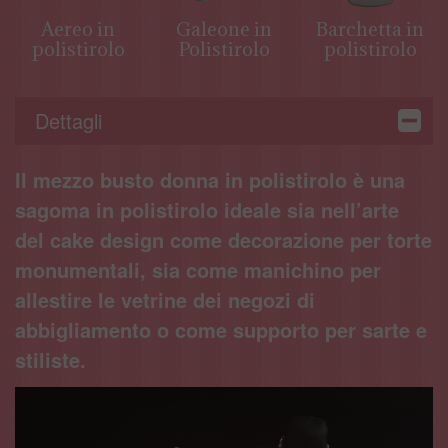
Aereo in
Galeone in
Barchetta in
polistirolo
Polistirolo
polistirolo
Dettagli
Il mezzo busto donna in polistirolo è una
sagoma in polistirolo ideale sia nell’arte
del cake design come decorazione per torte
monumentali, sia come manichino per
allestire le vetrine dei negozi di
abbigliamento o come supporto per sarte e
stiliste.