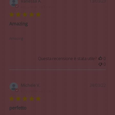
Data
Vanessa A.
13/03/23
di
Acquirente verificato
pubb
Amazing
Amazing
Questa recensione è stata utile?
0
0
Data
Michele V.
24/03/22
di
Acquirente verificato
pubb
perfetto