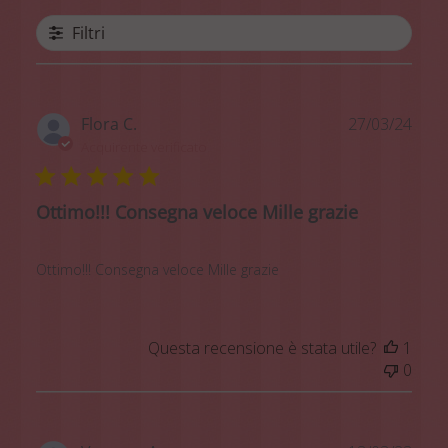
Filtri
Data
Flora C.
27/03/24
di
Acquirente verificato
pubb
Ottimo!!! Consegna veloce Mille grazie
Ottimo!!! Consegna veloce Mille grazie
Questa recensione è stata utile?
1
0