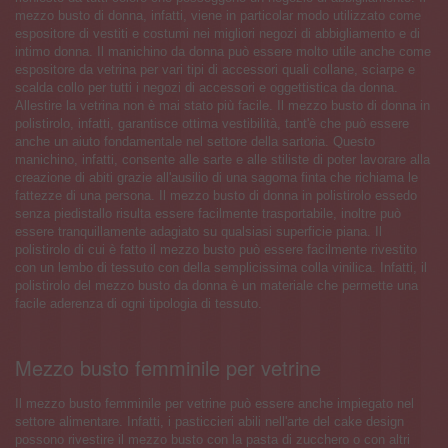
mezzo busto di donna, infatti, viene in particolar modo utilizzato come
espositore di vestiti e costumi nei migliori negozi di abbigliamento e di
intimo donna. Il manichino da donna può essere molto utile anche come
espositore da vetrina per vari tipi di accessori quali collane, sciarpe e
scalda collo per tutti i negozi di accessori e oggettistica da donna.
Allestire la vetrina non è mai stato più facile. Il mezzo busto di donna in
polistirolo, infatti, garantisce ottima vestibilità, tant'è che può essere
anche un aiuto fondamentale nel settore della sartoria. Questo
manichino, infatti, consente alle sarte e alle stiliste di poter lavorare alla
creazione di abiti grazie all'ausilio di una sagoma finta che richiama le
fattezze di una persona. Il mezzo busto di donna in polistirolo essedo
senza piedistallo risulta essere facilmente trasportabile, inoltre può
essere tranquillamente adagiato su qualsiasi superficie piana. Il
polistirolo di cui è fatto il mezzo busto può essere facilmente rivestito
con un lembo di tessuto con della semplicissima colla vinilica. Infatti, il
polistirolo del mezzo busto da donna è un materiale che permette una
facile aderenza di ogni tipologia di tessuto.
Mezzo busto femminile per vetrine
Il mezzo busto femminile per vetrine può essere anche impiegato nel
settore alimentare. Infatti, i pasticcieri abili nell'arte del cake design
possono rivestire il mezzo busto con la pasta di zucchero o con altri