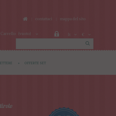
contattaci
mappa del sito
Carrello
(vuoto)
It
€
LETTERE
OFFERTE SET
tirolo