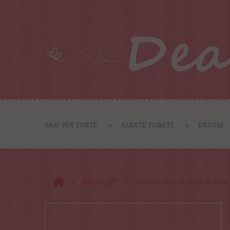
BASI PER TORTE
ALZATE FORATE
DECORI
>
>
Offerte SET
Set confezioni da 60 pz di 5 cm d