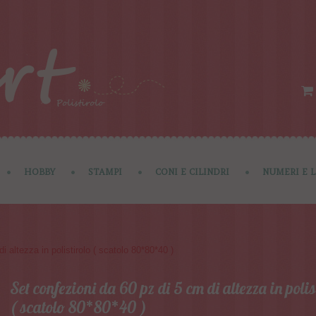
HOBBY
STAMPI
CONI E CILINDRI
NUMERI E 
i altezza in polistirolo ( scatolo 80*80*40 )
Set confezioni da 60 pz di 5 cm di altezza in polis
( scatolo 80*80*40 )