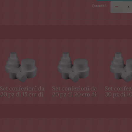
Quantità:
Set confezioni da
Set confezioni da
Set confez
20 pz di 15 cm di
20 pz di 20 cm di
30 pz di 1
altezza in
altezza in
altezza
polistirolo (
polistirolo (
polistir
scatolo 80*80*30
scatolo 80*80*40
scatolo 8
)
)
)