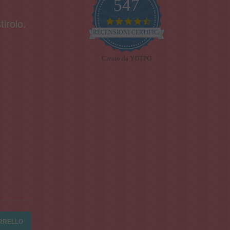
547
tirolo.
4.7
star
RECENSIONI CERTIFICATE
rating
Creato da YOTPO
ARRELLO