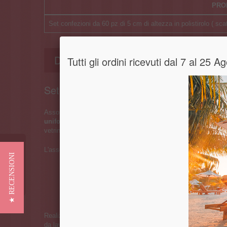
PRO
Set confezioni da 60 pz di 5 cm di altezza in polistirolo ( sca
Dettagli
Tutti gli ordini ricevuti dal 7 al 25
Set confezioni da 60 pz di 5 cm di altezza 
Assortimento di elementi in polistirolo ad alta densità con
alte
uniforme di 5 cm
, ideali per decorazioni, cake design, allesti
vetrinistica, scenografie, hobby creativi e lavorazioni artigianal
Recensioni
L'assortimento comprende:
★ RECENSIONI
Diametro 20 cm
: 18 pezzi
Diametro 25 cm
: 24 pezzi
Diametro 30 cm
: 18 pezzi
Diametro 35cm
: 8 pezzi
Realizzati in polistirolo leggero e resistente, questi elementi so
da lavorare, tagliare, rivestire e decorare. La superficie uniform