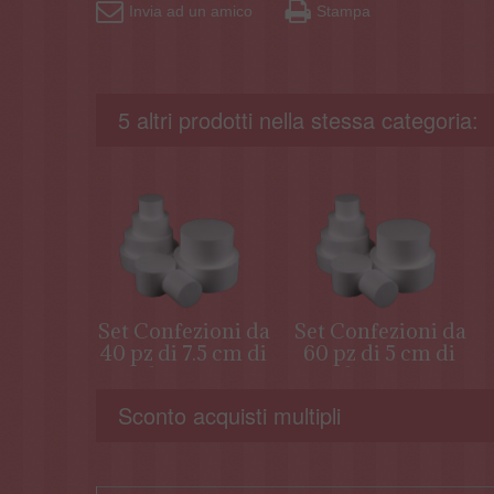
Invia ad un amico
Stampa
5 altri prodotti nella stessa categoria:
Set Confezioni da
Set Confezioni da
40 pz di 7.5 cm di
60 pz di 5 cm di
altezza in
altezza in
polistirolo (
polistirolo (
Sconto acquisti multipli
scatolo 80*80*30
scatolo 80*80*30
)
)