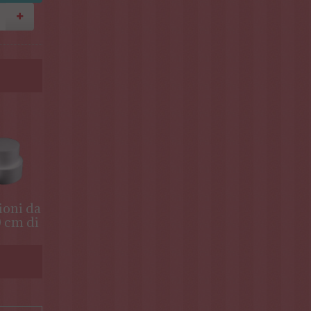
ioni da
0 cm di
 in
olo (
0*80*30