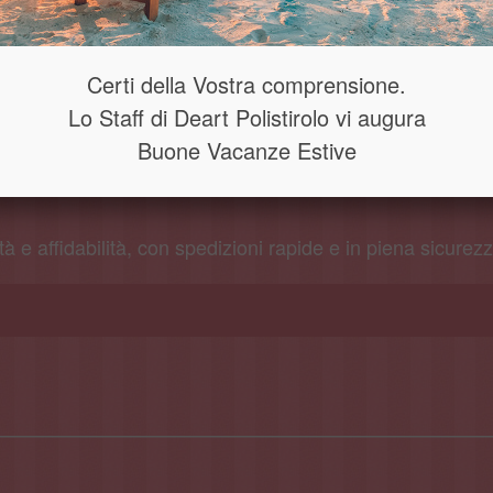
Certi della Vostra comprensione.
erse
Lo Staff di Deart Polistirolo vi augura
icità in
Buone Vacanze Estive
tà e affidabilità, con spedizioni rapide e in piena sicurez