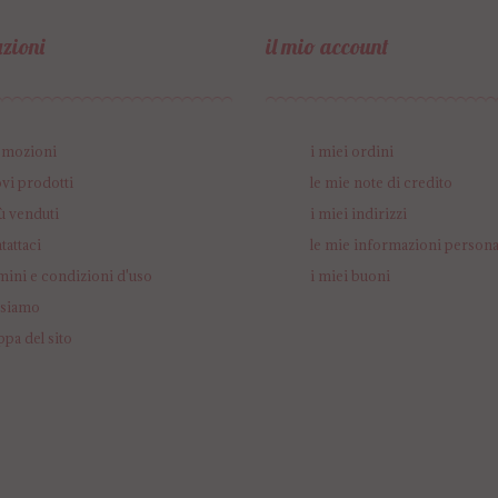
zioni
il mio account
omozioni
i miei ordini
vi prodotti
le mie note di credito
iù venduti
i miei indirizzi
tattaci
le mie informazioni persona
mini e condizioni d'uso
i miei buoni
 siamo
pa del sito