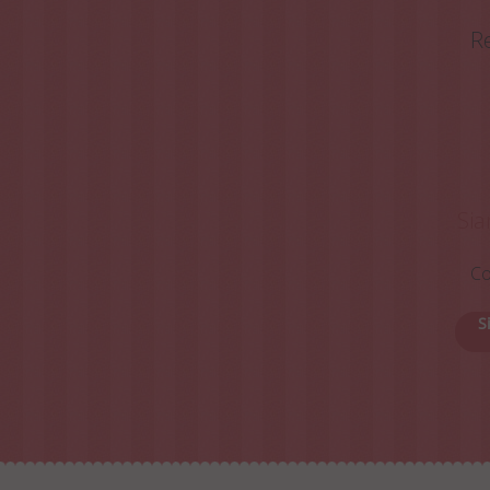
Re
Sia
Co
S