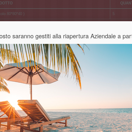
DOTTO
QUAN
tolo 80*80*40 )
5
 Agosto saranno gestiti alla riapertura Aziendale a p
in polistirolo.
zza
menti,
i.
no facili
e li rende