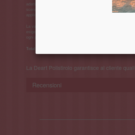
adatti alla realizzazione di composizioni decorative, strutture
scenografiche, espositori, allestimenti per eventi e numerose
applicazioni creative.
La varietà dei diametri disponibili permette di rispondere a div
esigenze professionali e hobbistiche, offrendo versatilità e prat
ogni progetto.
Totale assortimento: 60 pezzi, altezza 5 cm.
La Deart Polistirolo garantisce al cliente quali
Recensioni