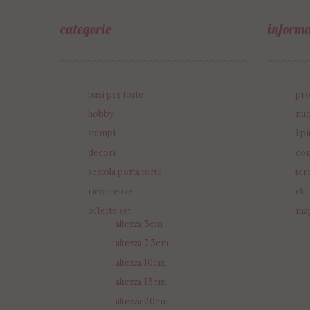
categorie
informa
basi per torte
pr
hobby
nuo
stampi
i p
decori
con
scatola porta torte
ter
ricorrenze
chi
offerte set
map
altezza 5cm
altezza 7.5cm
altezza 10cm
altezza 15cm
altezza 20cm