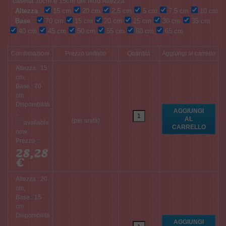
Altezza
:
15 cm
20 cm
2,5 cm
5 cm
7,5 cm
10 cm
Base
:
70 cm
15 cm
20 cm
25 cm
30 cm
35 cm
40 cm
45 cm
50 cm
55 cm
60 cm
65 cm
Combinazioni
Prezzo unitario
Quantità
Aggiungi al carrello
Altezza : 15
cm,
Base : 70
cm
Disponibilità
:
(per unità)
Prezzo :
28,28
€
Altezza : 20
cm,
Base : 15
cm
Disponibilità
: