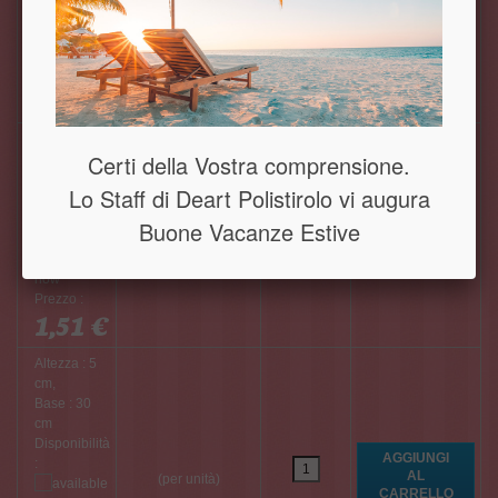
(per unità)
Prezzo :
0,94
€
Altezza : 5
Certi della Vostra comprensione.
cm,
Base : 25
Lo Staff di Deart Polistirolo vi augura
cm
Disponibilità
Buone Vacanze Estive
:
(per unità)
Prezzo :
1,51 €
Altezza : 5
cm,
Base : 30
cm
Disponibilità
:
(per unità)