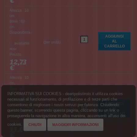
€
Altezza : 10
cm,
Base : 60
cm
Disponibilità
:
(per unità)
Prezzo :
12,73
€
Altezza : 10
cm,
Base : 65
INFORMATIVA SUI COOKIES - deartpolistirolo.it utilizza cookies
cm
necessari al funzionamento, di profilazione e di terze parti che
Disponibilità
consentono di migliorare i nostri servizi per l'utenza. Chiudendo
:
(per unità)
questo banner, scorrendo questa pagina, cliccando su un link o
proseguendo la navigazione in altra maniera, acconsenti all'uso dei
Prezzo :
cookies.
CHIUDI
MAGGIORI INFORMAZIONI
15,08
€