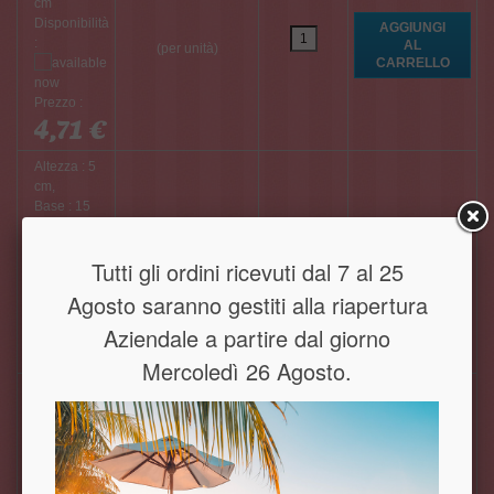
cm
Disponibilità
:
(per unità)
Prezzo :
4,71 €
Altezza : 5
cm,
Base : 15
cm
Disponibilità
Tutti gli ordini ricevuti dal 7 al 25
:
(per unità)
Agosto saranno gestiti alla riapertura
Prezzo :
Aziendale a partire dal giorno
0,57 €
Mercoledì 26 Agosto.
Altezza : 5
cm,
Base : 20
cm
Disponibilità
: