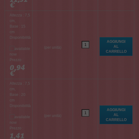
€
Altezza : 7,5
cm,
Base : 15
cm
Disponibilità
:
(per unità)
Prezzo :
0,94
€
Altezza : 7,5
cm,
Base : 20
cm
Disponibilità
:
(per unità)
Prezzo :
1,41