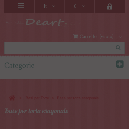
It
€
Carrello
(vuoto)
Categorie
>
>
Basi per Torte
Base per torta esagonale
Base per torta esagonale