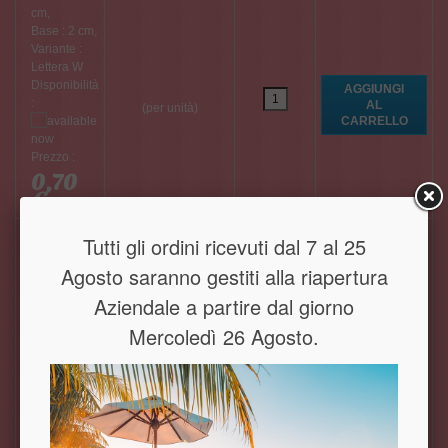
cm,
Base : 2 cm,
Variante :
Lettera W
Disponibilità
:
(per unità)
Prezzo :
0,70
€
Altezza : 5
Tutti gli ordini ricevuti dal 7 al 25
cm,
Base : 2 cm,
Agosto saranno gestiti alla riapertura
Variante :
Aziendale a partire dal giorno
Lettera X
Disponibilità
Mercoledì 26 Agosto.
:
(per unità)
Prezzo :
0,70
€