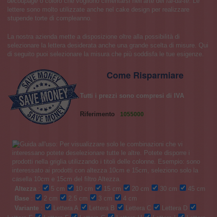
decoupage
o coloro che vogliono cimentarsi nell’arte del
fai-da-te
. Le
lettere sono molto utilizzate anche nel cake design per realizzare
stupende torte di compleanno.
La nostra azienda mette a disposizione oltre alla possibilità di
selezionare la lettera desiderata anche una grande scelta di misure. Qui
di seguito puoi selezionare la misura che più soddisfa le tue esigenze.
Come Risparmiare
Tutti i prezzi sono compresi di IVA
Riferimento
1055000
Altezza
:
5 cm
10 cm
15 cm
20 cm
30 cm
45 cm
Base
:
2 cm
2.5 cm
3 cm
4 cm
Variante
:
Lettera A
Lettera B
Lettera C
Lettera D