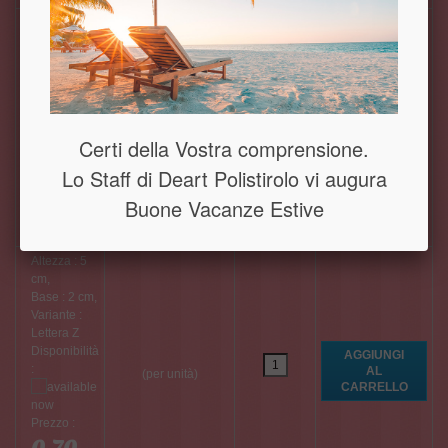
Altezza : 5
cm,
Base : 2 cm,
Variante :
Lettera Y
Disponibilità
:
(per unità)
Certi della Vostra comprensione.
Lo Staff di Deart Polistirolo vi augura
Prezzo :
Buone Vacanze Estive
0,70
€
Altezza : 5
cm,
Base : 2 cm,
Variante :
Lettera Z
Disponibilità
:
(per unità)
Prezzo :
0,70