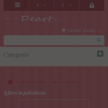
It
€
Carrello
(vuoto)
Categorie
>
>
Numeri e Lettere
Lettere in polistirolo
Lettere in polistirolo