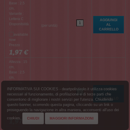
Base : 2.5
cm,
Variante :
Lettera C
Disponibilità
(per unità)
:
Prezzo :
1,97 €
Altezza : 15
cm,
Base : 2.5
cm,
Variante :
Lettera D
INFORMATIVA SUI COOKIES - deartpolistirolo.it utilizza cookies
Disponibilità
necessari al funzionamento, di profilazione e di terze parti che
(per unità)
:
consentono di migliorare i nostri servizi per l'utenza. Chiudendo
questo banner, scorrendo questa pagina, cliccando su un link o
proseguendo la navigazione in altra maniera, acconsenti all'uso dei
Prezzo :
cookies.
CHIUDI
MAGGIORI INFORMAZIONI
1,97 €