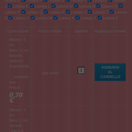
Lettera E
Lettera F
Lettera G
Lettera H
Lettera I
Lettera
J
Lettera K
Lettera L
Lettera M
Lettera N
Lettera O
Lettera P
Lettera Q
Lettera R
Lettera S
Lettera T
Lettera
U
Lettera V
Lettera W
Lettera X
Lettera Y
Lettera Z
Combinazioni
Prezzo unitario
Quantità
Aggiungi al carrello
Altezza : 5
cm,
Base : 2 cm,
Variante :
Lettera A
Disponibilità
:
(per unità)
Prezzo :
0,70
€
Altezza : 5
cm,
Base : 2 cm,
Variante :
Lettera B