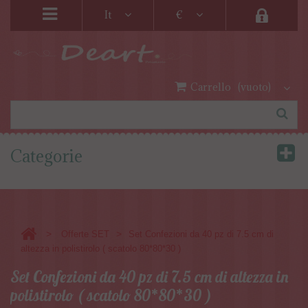
It
€
Carrello
(vuoto)
Categorie
>
>
Offerte SET
Set Confezioni da 40 pz di 7.5 cm di
altezza in polistirolo ( scatolo 80*80*30 )
Set Confezioni da 40 pz di 7.5 cm di altezza in
polistirolo ( scatolo 80*80*30 )