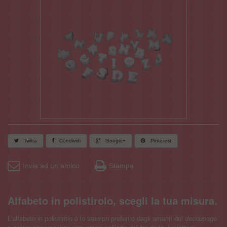
Twitta
Condividi
Google+
Pinterest
Invia ad un amico
Stampa
Alfabeto in polistirolo, scegli la tua misura.
L’alfabeto in polistirolo è lo stampo preferito dagli amanti del
decoupage