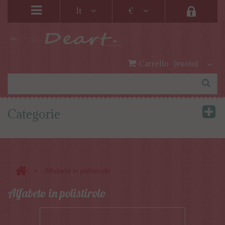
It
€
Carrello
(vuoto)
Categorie
>
Alfabeto in polistirolo
Alfabeto in polistirolo