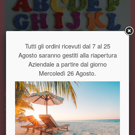
Tutti gli ordini ricevuti dal 7 al 25
Agosto saranno gestiti alla riapertura
Aziendale a partire dal giorno
Mercoledì 26 Agosto.
Alfabeto in polistirolo per feste
L’alfabeto in polistirolo per feste è lo stampo maggiormente richiesto da
tutti coloro che posseggono un negozio di articoli per feste o per gli
amanti del decoupage. L’alfabeto, infatti, viene in particolar modo
utilizzato come decorazione da vetrina o per realizzare scritte
decorative per allestire l’ambiente di una festa o una cameretta.
L’alfabeto in polistirolo può anche essere un abbellimento per una