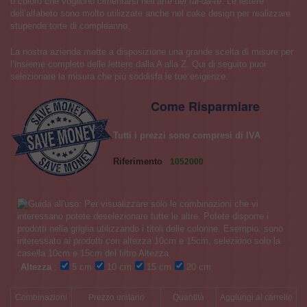
o coloro che vogliono cimentarsi nell’arte del
fai-da-te
. Le lettere
dell’alfabeto sono molto utilizzate anche nel cake design per realizzare
stupende torte di compleanno.
La nostra azienda mette a disposizione una grande scelta di misure per
l’insieme completo delle lettere dalla A alla Z. Qui di seguito puoi
selezionare la misura che più soddisfa le tue esigenze.
Come Risparmiare
Tutti i prezzi sono compresi di IVA
Riferimento
1052000
Altezza
:
5 cm
10 cm
15 cm
20 cm
Combinazioni
Prezzo unitario
Quantità
Aggiungi al carrello