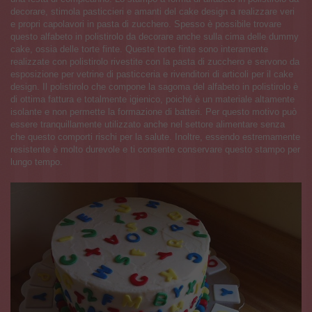
decorare, stimola pasticcieri e amanti del cake design a realizzare veri
e propri capolavori in pasta di zucchero. Spesso è possibile trovare
questo alfabeto in polistirolo da decorare anche sulla cima delle dummy
cake, ossia delle torte finte. Queste torte finte sono interamente
realizzate con polistirolo rivestite con la pasta di zucchero e servono da
esposizione per vetrine di pasticceria e rivenditori di articoli per il cake
design. Il polistirolo che compone la sagoma del alfabeto in polistirolo è
di ottima fattura e totalmente igienico, poiché è un materiale altamente
isolante e non permette la formazione di batteri. Per questo motivo può
essere tranquillamente utilizzato anche nel settore alimentare senza
che questo comporti rischi per la salute. Inoltre, essendo estremamente
resistente è molto durevole e ti consente conservare questo stampo per
lungo tempo.