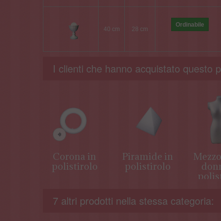
Ordinabile
40 cm
28 cm
I clienti che hanno acquistato questo
Corona in
Piramide in
Mezzo
polistirolo
polistirolo
donn
polis
7 altri prodotti nella stessa categoria: