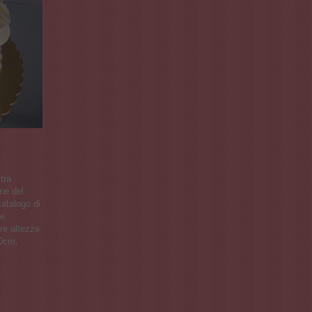
stra
ne del
catalogo di
se
re altezze
10cm,