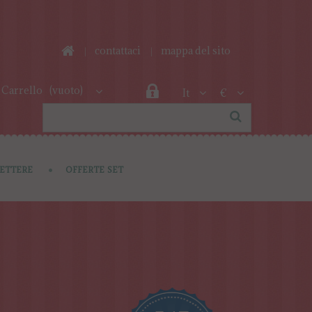
contattaci
mappa del sito
Carrello
(vuoto)
It
€
LETTERE
OFFERTE SET