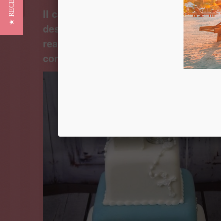
★ RECENSIONI
Il calice prima comunione in polistiro
design, ossia l’arte americana di dec
realizzare un oggetto fai da te da esp
comunione.