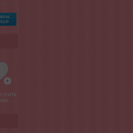
r torta
Scatola porta
ore
torta termica
in polistirolo