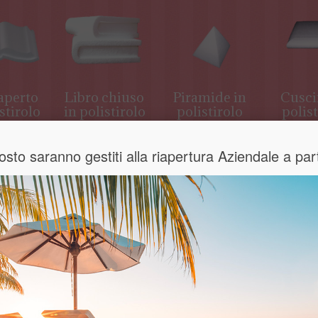
aperto
Libro chiuso
Piramide in
Cusci
stirolo
in polistirolo
polistirolo
polist
 Agosto saranno gestiti alla riapertura Aziendale a p
QUANTITÀ
5