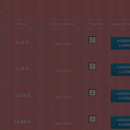
m
Prezzo
Prezzo unitario
Quantità
Aggiungi al
4,71 €
(per unità)
7,54 €
(per unità)
11,31 €
(per unità)
15,08 €
(per unità)