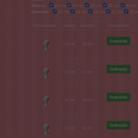
Altezza
:
15 cm
20 cm
25 cm
30 cm
40 cm
Diametro
:
10 cm
14 cm
18 cm
22 cm
28 c
Combinazioni
altezza
diametro
Disponibilità
Ordinabile
15 cm
10 cm
Ordinabile
20 cm
14 cm
Ordinabile
25 cm
18 cm
Ordinabile
30 cm
22 cm