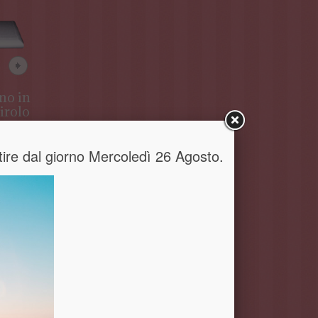
no in
Giostra in
irolo
polistirolo
artire dal giorno Mercoledì 26 Agosto.