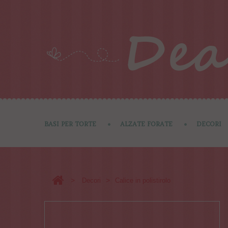
BASI PER TORTE
ALZATE FORATE
DECORI
>
>
Decori
Calice in polistirolo