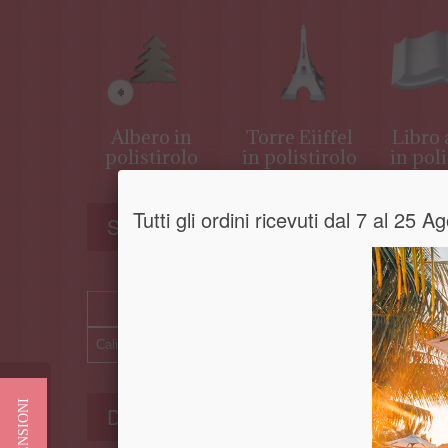
Albero in
Torre Eiiffel
Libro 
polistirolo
in polistirolo
in poli
Tutti gli ordini ricevuti dal 7 al 25
Sconto acquisti multipli
PRODOTTO
Calice in polistirolo
Recensioni
Dettagli