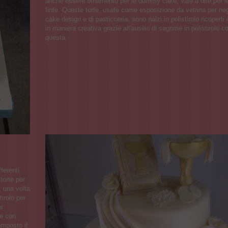
anche essere ornamento per le dummy cake, vale a dire per le
finte. Queste torte, usate come esposizione da vetrina per neg
cake design e di pasticceria, sono rialzi in polistirolo ricoperti
in maniera creativa grazie all'ausilio di sagome in polistirolo 
questa.
fferenti
torte per
, una volta
tirolo per
er
re con
composto il