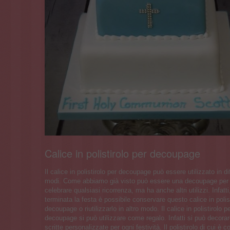
Calice in polistirolo per decoupage
Il calice in polistirolo per decoupage può essere utilizzato in di
modi. Come abbiamo già visto può essere una decoupage per 
celebrare qualsiasi ricorrenza, ma ha anche altri utilizzi. Infatti
terminata la festa è possibile conservare questo calice in polis
decoupage o riutilizzarlo in altro modo. Il calice in polistirolo p
decoupage si può utilizzare come regalo. Infatti si può decora
scritte personalizzate per ogni festività. Il polistirolo di cui è 