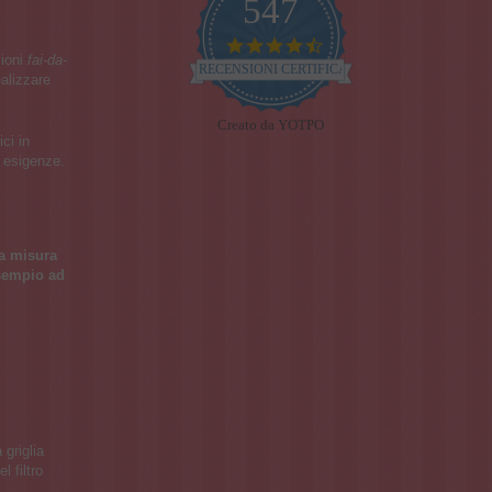
547
4.7
zioni
fai-da-
star
RECENSIONI CERTIFICATE
ealizzare
rating
Creato da YOTPO
ci in
e esigenze.
sa misura
esempio ad