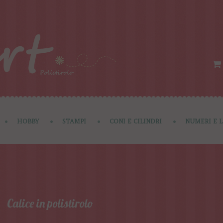
HOBBY
STAMPI
CONI E CILINDRI
NUMERI E 
Calice in polistirolo