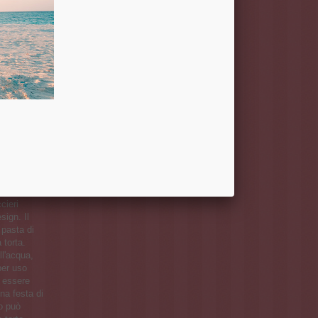
r
prima
ichieste e
di
che può
 perfetto
cieri
sign. Il
 pasta di
 torta.
ll'acqua,
per uso
ò essere
na festa di
lo può