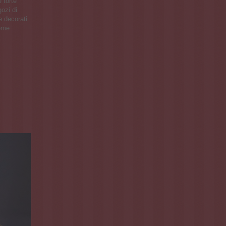
 torte
ozi di
 e decorati
come