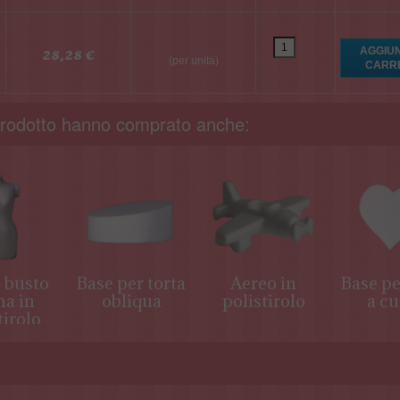
28,28 €
(per unità)
 prodotto hanno comprato anche:
 busto
Base per torta
Aereo in
Base pe
a in
obliqua
polistirolo
a cu
tirolo